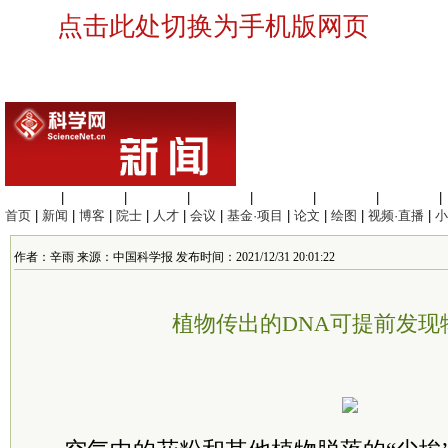
点击此处切换为手机版网页
生命科学
|
医学科学
|
化学科学
|
工程材料
|
信息科学
|
地球科学
|
数理科学
|
首页
|
新闻
|
博客
|
院士
|
人才
|
会议
|
基金·项目
|
论文
|
绘图
|
视频·直播
|
小
作者：辛雨 来源：中国科学报 发布时间：2021/12/31 20:01:22
植物传出的DNA可提前发现