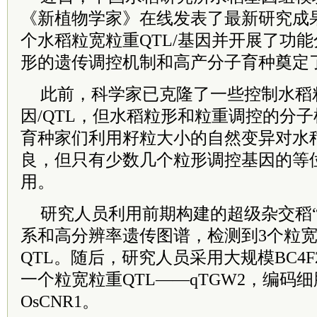
《新植物学家》在线发表了最新研究成
个水稻粒宽粒重QTL/基因并开展了功
形的遗传调控机制和高产分子育种奠定
此前，科学家已克隆了一些控制水稻
因/QTL，但水稻粒形和粒重调控的分
育种家们利用籽粒大小的自然变异对水
良，但只有少数几个粒形调控基因的等
用。
研究人员利用前期构建的超级杂交稻“
系和高分辨率遗传图谱，检测到3个粒宽
QTL。随后，研究人员采用大规模BC4
一个粒宽粒重QTL——qTGW2，编码
OsCNR1。