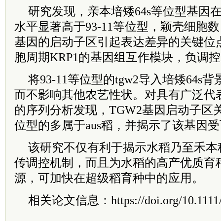
研究发现，亲本培矮64s等位型基因
水平显著高于93-11等位型，颖壳细胞数
基因的启动子区引起表达差异的关键位点
胞周期KRP1的基因组互作模块，负调
将93-11等位型的tgw2导入培矮64s
而不影响其他农艺性状。对具有广泛代
的序列分析发现，TGW2基因启动子区关
位型的多属于aus稻，并揭示了该基因
该研究不仅有利于揭示水稻乃至禾本
传调控机制，而且为水稻的高产优质育
源，可加快在超级稻育种中的应用。
相关论文信息：https://doi.org/10.1111/