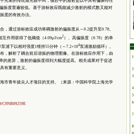
子光束的传统激光器不同，微腔中的激射是以不具有偏振特性
的偏振度普遍较低。基于游标效应既能减少激射的模式数又能对
振度的有效办法。
，通过游标效应成功将耦激射的偏振度从～0.2提升至0.78。
2
互作用获得了低阈值（4.09μJ/cm
）、高偏振度（0.78）的单
4
浦下以相对强度1维持55分钟（～7.2×10
泵浦激励循环）。
一
布，解析了耦合前后谐振的物理图像。在游标效应作用下，由
1
效率的差异，激射的偏振度得到大幅度提高。相关成果对于促进
具有重要意义。
2
3
海市青年拔尖人才项目的支持。（来源：中国科学院上海光学
4
5
6
039/C9NR09259E
7
8
9