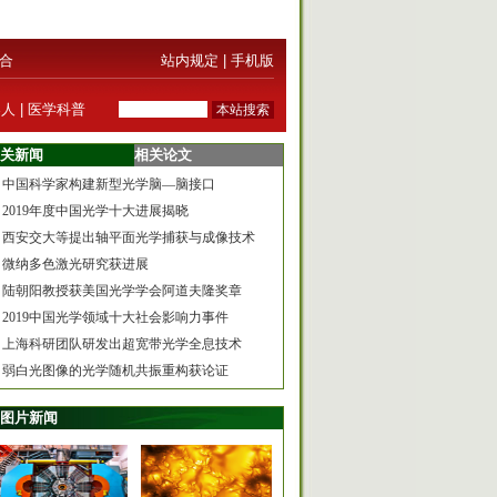
合
站内规定
|
手机版
器人
|
医学科普
关新闻
相关论文
中国科学家构建新型光学脑—脑接口
2019年度中国光学十大进展揭晓
西安交大等提出轴平面光学捕获与成像技术
微纳多色激光研究获进展
陆朝阳教授获美国光学学会阿道夫隆奖章
2019中国光学领域十大社会影响力事件
上海科研团队研发出超宽带光学全息技术
弱白光图像的光学随机共振重构获论证
图片新闻