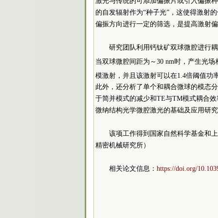
激光与传统的可添加偏振片或引入偏振种
的自发辐射作为“种子光”，这使得激射
偏振方向进行一定的筛选，是提高激射偏
研究团队利用钙钛矿双球微腔进行耦合
当双球微腔间距为～30 nm时，产生光场相
模激射，并且该激射可以在1.4倍阈值功率泵
此外，还分析了单个和耦合微球的模态分
于简并模式的减少和TE与TM模式耦合
微纳结构光学微腔激光的基础及应用研究
该项工作得到国家自然科学基金和上
精密机械研究所）
相关论文信息：
https://doi.org/10.1