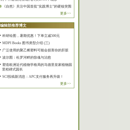
0
《自然》关注中国首批“实践博士”的硬核突围
更多>>
编辑部推荐博文
科研绘图，暑期优惠！下单立减500元
MDPI Books 图书类型介绍 (三)
广泛使用的聚乙烯塑料可能会损害你的肝脏
波尔图：杜罗河畔的惊魂与治愈
塑造欧洲近代植物学格局的马德里皇家植物园
里程碑式园长
SCI投稿新消息：APC支付服务再升级！
更多>>