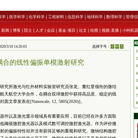
科学
|
医学科学
|
化学科学
|
工程材料
|
信息科学
|
地球科学
|
数理科学
|
管理综
|
新闻
|
博客
|
院士
|
人才
|
会议
|
基金·项目
|
论文
|
绘图
|
视频·直播
|
小柯机
相
18 14:26:03
选择字号：
小
中
大
1
2
耦合的线性偏振单模激射研究
3
4
5
研究所激光与红外材料实验室研究员张龙、董红星领衔的微结
6
航天航空大学合作，在耦合双球微腔中获得高品质、稳定的线
7
[Nanoscale, 12, 5805(2020)]。
8
器件以及激光显示领域具有重要应用，目前已经在许多方面取
低阈值微腔激光器以及模式数可调控微腔激光器。作为评价微
射的偏振特性却并没有获得足够的重视和研究。微纳结构微腔