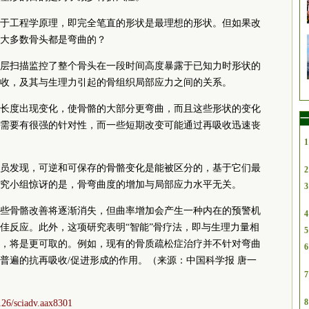
于工程学原理，即完全笔直的形状是最理想的形状。但如果改
大多数骨头都是弯曲的？
层扫描监控了整个骨头在一段时间高度暴露于已知力时形状的
收，及其与生理力引起的骨组织局部应力之间的关系。
长度出现变化，使骨骼的大部分更弯曲，而且这些形状的变化
一
需要有很强的针对性，而一些短期改变可能通过再吸收迅速丧
1
员发现，可逆和可保存的骨骼变化是能被区分的，基于它们最
2
究小组惊讶的是，骨弯曲度的增加与局部应力水平无关。
3
些骨骼改善将逐渐消失，但曲率增加会产生一种内在的预警机
4
佳反应。此外，这项研究表明“智能”骨疗法，即与生理力量相
5
，将是更可取的。例如，现有的骨质疏松症治疗并不针对弯曲
6
普遍的抗再吸收/促进形成的作用。（来源：中国科学报 唐一
7
8
1126/sciadv.aax8301