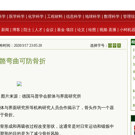
科学
|
医学科学
|
化学科学
|
工程材料
|
信息科学
|
地球科学
|
数理科学
|
管理综
|
新闻
|
博客
|
院士
|
人才
|
会议
|
基金·项目
|
论文
|
绘图
|
视频·直播
|
小柯机
相
间：2020/3/17 23:05:20
选择字号：
小
中
大
1
2
骼弯曲可防骨折
3
4
5
6
 图片来源：德国马普学会胶体与界面研究所
7
8
体与界面研究所等机构研究人员合作揭示了，骨头作为一个器
于骨折。
骨形成和再吸收过程改变形状，这通常是对日常运动和锻炼中
塑形的目的是为了减少骨折风险。