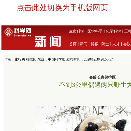
点击此处切换为手机版网页
生命科学
|
医学科学
|
化学科学
|
工
首页
|
新闻
|
博客
|
院士
|
人才
|
会议
作者：张行勇 杜扶阳 来源：中国科学报 发布时间：2020/12/30 20:55:57
秦岭长青保护区
不到3公里偶遇两只野生