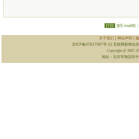
打印
发E-mail给
|
|
关于我们
网站声明
京ICP备07017567号-12
互联网新闻信息服
Copyright @ 2007-
地址：北京市海淀区中关村