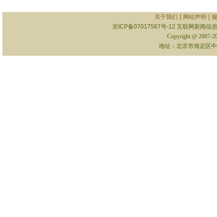
|
|
关于我们
网站声明
京ICP备07017567号-12
互联网新闻信息服
Copyright @ 2007-
地址：北京市海淀区中关村