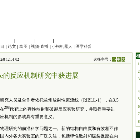
信息科学
|
地球科学
|
数理科学
|
管理综合
项目
|
论文
|
绘图
|
视频·直播
|
小柯机器人
|
医学科普
相
 12:51:02
选择字号：
小
中
大
1
2
Be的反应机制研究中获进展
3
4
5
究人员及合作者依托兰州放射性束流线（RIBLL-1），在3.5
6
208
e在
Pb靶上的弹性散射和破裂反应实验研究，并取得重要进
7
应机制的影响具有重要意义。
8
物理研究的前沿科学问题之一。新的结构自由度和有效相互作
国内外各大实验室的广泛关注，包括弹性散射和破裂反应在内