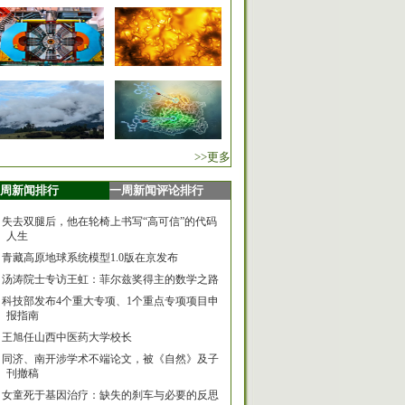
>>更多
周新闻排行
一周新闻评论排行
失去双腿后，他在轮椅上书写“高可信”的代码
人生
青藏高原地球系统模型1.0版在京发布
汤涛院士专访王虹：菲尔兹奖得主的数学之路
科技部发布4个重大专项、1个重点专项项目申
报指南
王旭任山西中医药大学校长
同济、南开涉学术不端论文，被《自然》及子
刊撤稿
女童死于基因治疗：缺失的刹车与必要的反思