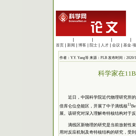
生命科学
|
医学科学
|
化学科学
|
工程材料
|
首页
|
新闻
|
博客
|
院士
|
人才
|
会议
|
基金·
作者：Y.Y. Yang等 来源：PLB 发布时间：2020/12/8
科学家在11
近日，中国
科学院
近代物理研究所的研
11
倍库仑位垒能区，开展了中子滴线核
B
展。该研究对深入理解奇特核结构对于反
滴线区新物理的研究是当前放射性束
用对反应机制及奇特核结构的研究，受到