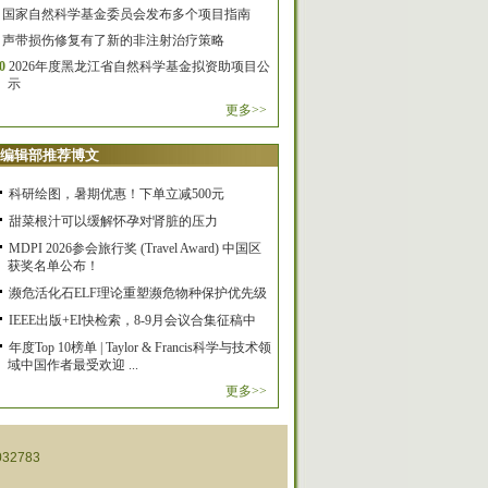
国家自然科学基金委员会发布多个项目指南
声带损伤修复有了新的非注射治疗策略
0
2026年度黑龙江省自然科学基金拟资助项目公
示
更多>>
编辑部推荐博文
科研绘图，暑期优惠！下单立减500元
甜菜根汁可以缓解怀孕对肾脏的压力
MDPI 2026参会旅行奖 (Travel Award) 中国区
获奖名单公布！
濒危活化石ELF理论重塑濒危物种保护优先级
IEEE出版+EI快检索，8-9月会议合集征稿中
年度Top 10榜单 | Taylor & Francis科学与技术领
域中国作者最受欢迎 ...
更多>>
32783