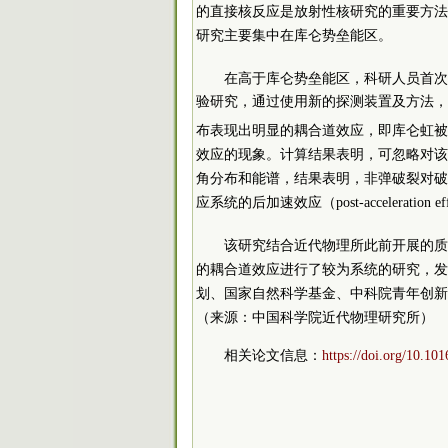
的直接核反应是放射性核研究的重要方法
研究主要集中在库仑势垒能区。
在高于库仑势垒能区，科研人员首次
验研究，通过使用新的探测装置及方法，
布表现出明显的耦合道效应，即库仑虹被
效应的现象。计算结果表明，可忽略对该
角分布和能谱，结果表明，非弹破裂对破
应系统的后加速效应（post-acceleration e
该研究结合近代物理所此前开展的质
的耦合道效应进行了较为系统的研究，发
划、国家自然科学基金、
中
科院
青年创新促
（来源：中国
科学院
近代物理研究所）
相关论文信息：
https://doi.org/10.10