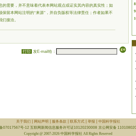
8
息的需要，并不意味着代表本网站观点或证实其内容的真实性；如
9
须保留本网站注明的“来源”，并自负版权等法律责任；作者如果不
1
我们接洽。
打印
发E-mail给：
|
|
|
|
|
关于我们
网站声明
服务条款
联系方式
举报
中国科学报社
备07017567号-12
互联网新闻信息服务许可证10120230008
京公网安备 110108020
Copyright @ 2007-2026 中国科学报社 All Rights Reserved