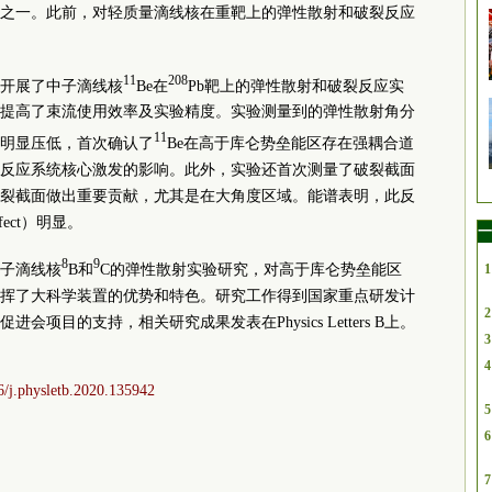
之一。此前，对轻质量滴线核在重靶上的弹性散射和破裂反应
11
208
开展了中子滴线核
Be在
Pb靶上的弹性散射和破裂反应实
提高了束流使用效率及实验精度。实验测量到的弹性散射角分
11
明显压低，首次确认了
Be在高于库仑势垒能区存在强耦合道
反应系统核心激发的影响。此外，实验还首次测量了破裂截面
裂截面做出重要贡献，尤其是在大角度区域。能谱表明，此反
ffect）明显。
一
8
9
子滴线核
B和
C的弹性散射实验研究，对高于库仑势垒能区
1
挥了大科学装置的优势和特色。研究工作得到国家重点研发计
2
进会项目的支持，相关研究成果发表在Physics Letters B上。
3
4
16/j.physletb.2020.135942
5
6
7