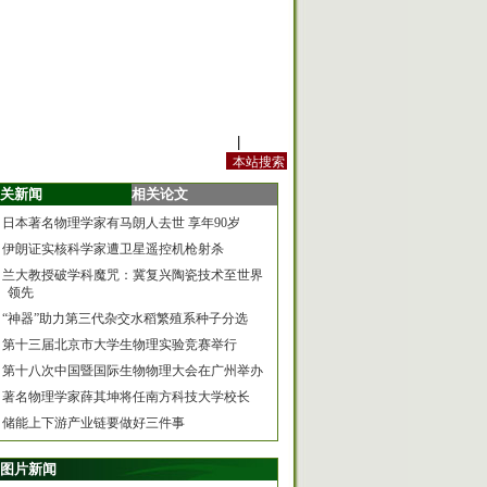
站内规定
|
手机版
关新闻
相关论文
日本著名物理学家有马朗人去世 享年90岁
伊朗证实核科学家遭卫星遥控机枪射杀
兰大教授破学科魔咒：冀复兴陶瓷技术至世界
领先
“神器”助力第三代杂交水稻繁殖系种子分选
第十三届北京市大学生物理实验竞赛举行
第十八次中国暨国际生物物理大会在广州举办
著名物理学家薛其坤将任南方科技大学校长
储能上下游产业链要做好三件事
图片新闻