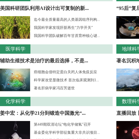
美国科研团队利用AI设计出可复制的新...
“95后”
迄今最全质量最高的人类基因组序列构...
我国科学家发现肝脏再生“力学开关”
我国科学团队破解百年甘蔗育种核心谜...
医学科学
地球科
辅助生殖技术是治疗的最后选择，不是...
著名沉积
癌细胞会借特定蛋白关闭人体免疫反应
科学家攻坚显微技术 首次临床观测到1...
著名肝病学家冯百芳逝世
化学科学
数理科
姜中宏：从化学21分到锻造中国激光“...
直播回放丨
第449期双清论坛“电化学储氢”召开
基金委化学科学部征集重大非共识项目...