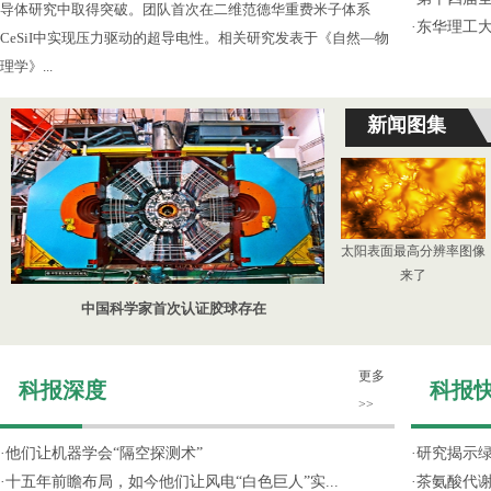
导体研究中取得突破。团队首次在二维范德华重费米子体系
·
东华理工
CeSiI中实现压力驱动的超导电性。相关研究发表于《自然—物
理学》...
新闻图集
太阳表面最高分辨率图像
来了
中国科学家首次认证胶球存在
更多
科报深度
科报
>>
·
他们让机器学会“隔空探测术”
·
研究揭示
·
十五年前瞻布局，如今他们让风电“白色巨人”实...
·
茶氨酸代