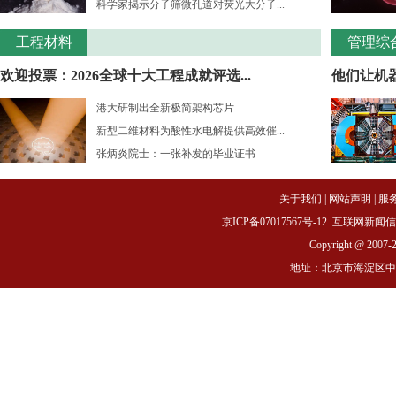
科学家揭示分子筛微孔道对荧光大分子...
工程材料
管理综
欢迎投票：2026全球十大工程成就评选...
他们让机
港大研制出全新极简架构芯片
新型二维材料为酸性水电解提供高效催...
张炳炎院士：一张补发的毕业证书
关于我们
|
网站声明
|
服
京ICP备07017567号-12
互联网新闻信息服务
Copyright @ 2007-
地址：北京市海淀区中关村