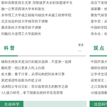
·
新科高斯奖得主尤里·涅斯捷罗夫全职加盟港中文
·
高压下发
·
施一公寄语西湖大学本科新生
·
谢家麟：他
·
东华理工大学成立核能与核技术卓越工程师学院
·
聚焦气候变
·
北京信息科技大学领导班子调整
·
姜中宏：从
·
重庆医科大学领导班子调整
·
中国科学院
·
刘巍任大连理工大学副校长
·
张永合：在
更多
科 普
观 点
>>
·
辅助生殖技术是治疗的最后选择，不是第一选择
·
中国开源大
·
戴松恩：他让更多人吃上白面
·
辅助生殖
·
俞大鹏：量子计算，从理论构想到未来引擎
·
让学术交流
·
莫把渐进性创新当作贬义词
·
诺奖得主
·
汤涛院士专访王虹：菲尔兹奖得主的数学之路
·
之江实验
·
3人接力研究，拿下国家自然科学至高荣誉
·
AI接连推
生命科学
信息科