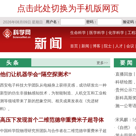
点击此处切换为手机版网页
生命科学
|
医学科学
|
化学科学
|
工程
首页
|
新闻
|
博客
|
院士
|
人才
|
会议
头 条
要 闻
更多>>
他们让机器学会“隔空探测术”
·
直播回放
·
科研绘图，
西安电子科技大学团队从电鳗身上获得灵感，成功研发出一种
·
贵州公示7
新型的仿生非接触感知技术，为智能制造、人机交互和工业检
·
新科高斯奖
测等领域带来了新的想象空间。相关成果发表在《先进材
·
施一公寄
料》。
高压下发现首个二维范德华重费米子超导体
·
宋凤麒：
·
《自然》（
中国科学院物理研究所团队与合作者在二维范德华重费米子超
·
第十四届