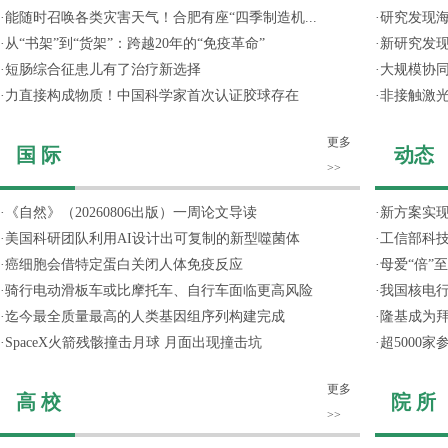
·
能随时召唤各类灾害天气！合肥有座“四季制造机...
·
研究发现
·
从“书架”到“货架”：跨越20年的“免疫革命”
·
新研究发现
·
短肠综合征患儿有了治疗新选择
·
大规模协同
·
力直接构成物质！中国科学家首次认证胶球存在
·
非接触激光
更多
国 际
动态
>>
·
《自然》（20260806出版）一周论文导读
·
新方案实
·
美国科研团队利用AI设计出可复制的新型噬菌体
·
工信部科技
·
癌细胞会借特定蛋白关闭人体免疫反应
·
母爱“倍”
·
骑行电动滑板车或比摩托车、自行车面临更高风险
·
我国核电行
·
迄今最全质量最高的人类基因组序列构建完成
·
隆基成为
·
SpaceX火箭残骸撞击月球 月面出现撞击坑
·
超5000
更多
高 校
院 所
>>