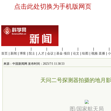
点击此处切换为手机版网页
生命科学
|
医学科学
|
化学科学
|
工程材料
|
信息科学
|
地球科学
|
数理科学
|
首页
|
新闻
|
博客
|
院士
|
人才
|
会议
|
基金·项目
|
论文
|
绘图
|
视频·直播
|
小
来源：中国新闻网 发布时间：2025/7/1 11:38:53
天问二号探测器拍摄的地月
图/国家航天局