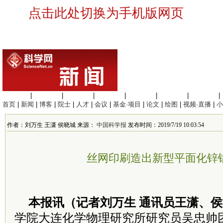
点击此处切换为手机版网页
生命科学
|
医学科学
|
化学科学
|
工程材料
|
信息科学
|
地球科学
|
数理科学
|
首页
|
新闻
|
博客
|
院士
|
人才
|
会议
|
基金·项目
|
论文
|
绘图
|
视频·直播
|
小
作者：刘万生 王潇 侯晓城 来源：
中国科学报
发布时间：2019/7/19 10:03:54
丝网印刷造出新型平面化锌
本报讯（记者刘万生 通讯员王潇、
学院大连化学物理研究所研究员吴忠帅