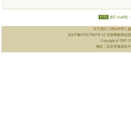
打印
发E-mail给
|
|
关于我们
网站声明
京ICP备07017567号-12
互联网新闻信息服
Copyright @ 2007-
地址：北京市海淀区中关村