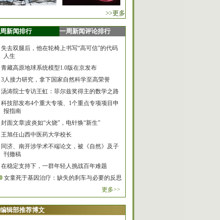
>>更多
周新闻排行
一周新闻评论排行
失去双腿后，他在轮椅上书写“高可信”的代码
人生
青藏高原地球系统模型1.0版在京发布
3人接力研究，拿下国家自然科学至高荣誉
汤涛院士专访王虹：菲尔兹奖得主的数学之路
科技部发布4个重大专项、1个重点专项项目申
报指南
封面文章|皮炎如“火烧”，电针焕“新生”
王旭任山西中医药大学校长
同济、南开涉学术不端论文，被《自然》及子
刊撤稿
在稳定支持下，一群年轻人挑战百年难题
0
女童死于基因治疗：缺失的刹车与必要的反思
更多>>
编辑部推荐博文