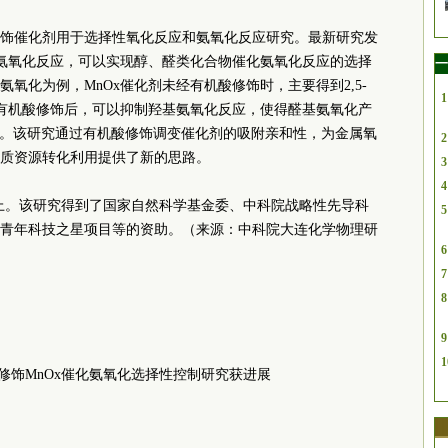
饰催化剂用于选择性氧化反应和氨氧化反应研究。最新研究发
醛氨氧化反应，可以实现醇、醛类化合物催化氨氧化反应的选择
一
氨氧化为例，MnOx催化剂未经有机酸修饰时，主要得到2,5-
1
经有机酸修饰后，可以抑制羟基氨氧化反应，使得醛基氨氧化产
92%。该研究通过有机酸修饰调变催化剂的吸附亲和性，为金属氧
2
质资源转化利用提供了新的思路。
3
4
上。该研究得到了国家自然科学基金委、中科院战略性先导科
5
青年科技之星项目等的资助。（来源：中科院大连化学物理研
6
7
8
9
1
修饰MnOx催化氨氧化选择性控制研究获进展