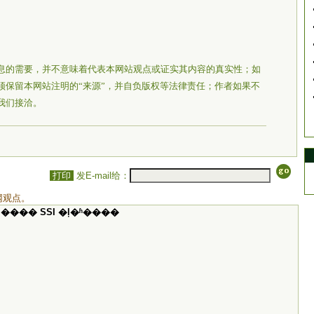
息的需要，并不意味着代表本网站观点或证实其内容的真实性；如
须保留本网站注明的“来源”，并自负版权等法律责任；作者如果不
我们接洽。
打印
发E-mail给：
网观点。
���� SSI �ļ�ʱ����