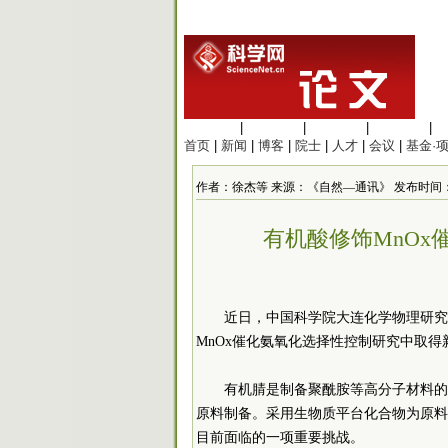
生命科学
|
医学科学
|
化学科学
|
工程材料
|
首页
|
新闻
|
博客
|
院士
|
人才
|
会议
|
基金·
作者：徐杰等 来源：《自然—通讯》 发布时间：2018/3
有机酸修饰MnO
近日，中国科学院大连化学物理研究
MnOx催化氨氧化选择性控制研究中取得
有机腈是制备聚酰胺等高分子材料的
原料制备。采用生物质平台化合物为原料
目前面临的一项重要挑战。