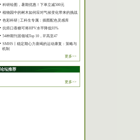
科研绘图，暑期优惠！下单立减500元
植物园中的树木如何应对气候变化带来的挑战
色彩科研 | 工科生专属：插图配色灵感库
抗癌口香糖可将HPV水平降低93%
54种期刊居领域Top 10，IF高至47
SMHS丨稳定期心力衰竭的运动康复：策略与
机制
更多>>
论坛推荐
更多>>