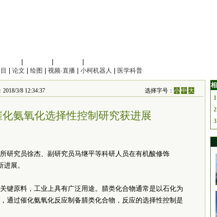
信息科学
|
地球科学
|
数理科学
|
管理综合
项目
|
论文
|
绘图
|
视频·直播
|
小柯机器人
|
医学科普
相
/8 12:34:37
选择字号：
小
中
大
1
2
x催化氨氧化选择性控制研究获进展
3
所研究员徐杰、副研究员马继平等科研人员在有机酸修饰
新进展。
关键原料，工业上具有广泛用途。腈类化合物通常是以石化为
，通过催化氨氧化反应制备腈类化合物，反应的选择性控制是