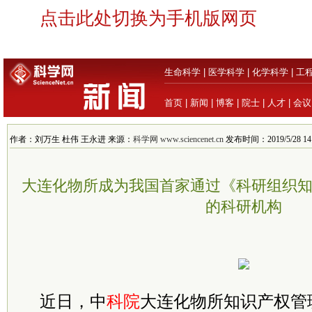
点击此处切换为手机版网页
生命科学
|
医学科学
|
化学科学
|
工
首页
|
新闻
|
博客
|
院士
|
人才
|
会议
作者：刘万生 杜伟 王永进 来源：
科学网 www.sciencenet.cn
发布时间：2019/5/28 14:
大连化物所成为我国首家通过《科研组织
的科研机构
近日，中
科院
大连化物所知识产权管