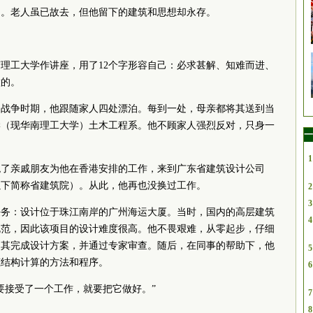
岁。老人虽已故去，但他留下的建筑和思想却永存。
华南理工大学作讲座，用了12个字形容自己：必求甚解、知难而进、
做的。
抗日战争时期，他跟随家人四处漂泊。每到一处，母亲都将其送到当
大学（现华南理工大学）土木工程系。他不顾家人强烈反对，只身一
一
1
拒绝了亲戚朋友为他在香港安排的工作，来到广东省建筑设计公司
以下简称省建筑院）。从此，他再也没换过工作。
2
3
的任务：设计位于珠江南岸的广州海运大厦。当时，国内的高层建筑
4
规范，因此该项目的设计难度很高。他不畏艰难，从零起步，仔细
用其完成设计方案，并通过专家审查。随后，在同事的帮助下，他
5
筑结构计算的方法和程序。
6
要接受了一个工作，就要把它做好。”
7
8