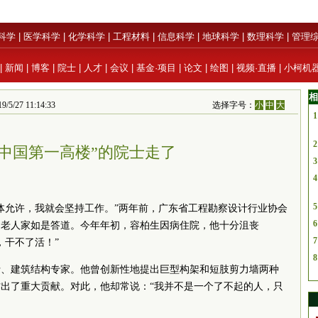
科学
|
医学科学
|
化学科学
|
工程材料
|
信息科学
|
地球科学
|
数理科学
|
管理
|
新闻
|
博客
|
院士
|
人才
|
会议
|
基金·项目
|
论文
|
绘图
|
视频·直播
|
小柯机
相
/27 11:14:33
选择字号：
小
中
大
1
2
“中国第一高楼”的院士走了
3
4
5
体允许，我就会坚持工作。”两年前，广东省工程勘察设计行业协会
6
，老人家如是答道。今年年初，容柏生因病住院，他十分沮丧
7
，干不了活！”
8
士、建筑结构专家。他曾创新性地提出巨型构架和短肢剪力墙两种
出了重大贡献。对此，他却常说：“我并不是一个了不起的人，只