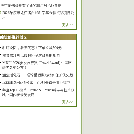
声带损伤修复有了新的非注射治疗策略
0
2026年度黑龙江省自然科学基金拟资助项目公
示
更多>>
编辑部推荐博文
科研绘图，暑期优惠！下单立减500元
甜菜根汁可以缓解怀孕对肾脏的压力
MDPI 2026参会旅行奖 (Travel Award) 中国区
获奖名单公布！
濒危活化石ELF理论重塑濒危物种保护优先级
IEEE出版+EI快检索，8-9月会议合集征稿中
年度Top 10榜单 | Taylor & Francis科学与技术领
域中国作者最受欢迎 ...
更多>>