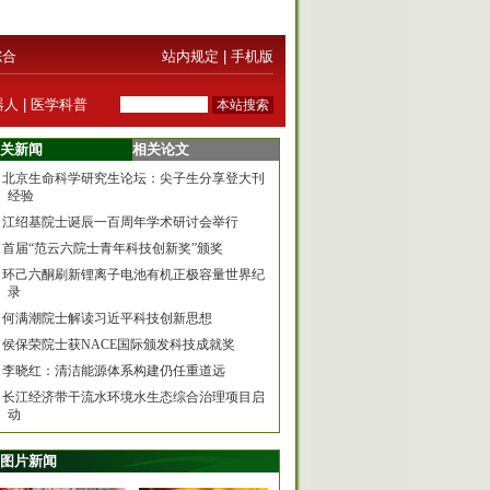
综合
站内规定
|
手机版
器人
|
医学科普
关新闻
相关论文
北京生命科学研究生论坛：尖子生分享登大刊
经验
江绍基院士诞辰一百周年学术研讨会举行
首届“范云六院士青年科技创新奖”颁奖
环己六酮刷新锂离子电池有机正极容量世界纪
录
何满潮院士解读习近平科技创新思想
侯保荣院士获NACE国际颁发科技成就奖
李晓红：清洁能源体系构建仍任重道远
长江经济带干流水环境水生态综合治理项目启
动
图片新闻