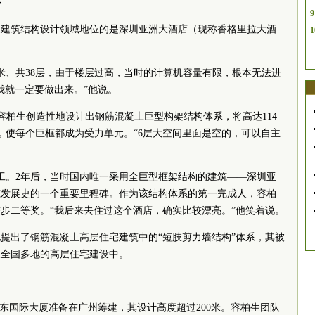
手
9
层建筑结构设计领域地位的是深圳亚洲大酒店（现称香格里拉大酒
1
4米、共38层，由于楼层过高，当时的计算机容量有限，根本无法进
我就一定要做出来。”他说。
，容柏生创造性地设计出钢筋混凝土巨型构架结构体系，将高达114
，使每个巨框都成为受力单元。“6层大空间里面是空的，可以自主
工。2年后，当时国内唯一采用全巨型框架结构的建筑——深圳亚
筑发展史的一个重要里程碑。作为该结构体系的第一完成人，容柏
步二等奖。“我后来去住过这个酒店，确实比较漂亮。”他笑着说。
地提出了钢筋混凝土高层住宅建筑中的“短肢剪力墙结构”体系，其被
及全国多地的高层住宅建设中。
”广东国际大厦准备在广州筹建，其设计高度超过200米。容柏生团队