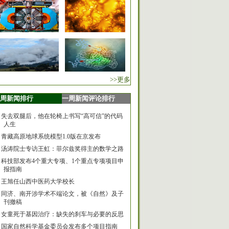
>>更多
周新闻排行
一周新闻评论排行
失去双腿后，他在轮椅上书写“高可信”的代码
人生
青藏高原地球系统模型1.0版在京发布
汤涛院士专访王虹：菲尔兹奖得主的数学之路
科技部发布4个重大专项、1个重点专项项目申
报指南
王旭任山西中医药大学校长
同济、南开涉学术不端论文，被《自然》及子
刊撤稿
女童死于基因治疗：缺失的刹车与必要的反思
国家自然科学基金委员会发布多个项目指南