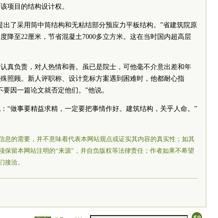
得该项目的结构设计权。
提出了采用筒中筒结构和无粘结部分预应力平板结构。”省建筑院原
降至22厘米，节省混凝土7000多立方米。这在当时国内超高层
作认真负责，对人热情和善。虽已是院士，可他毫不介意出差和年
特殊照顾。新人评职称、设计竞标方案遇到困难时，他都耐心指
不要因一篇论文就否定他们。”他说。
：“做事要精益求精，一定要把事情作好。建筑结构，关乎人命。”
信息的需要，并不意味着代表本网站观点或证实其内容的真实性；如其
须保留本网站注明的“来源”，并自负版权等法律责任；作者如果不希望
们接洽。