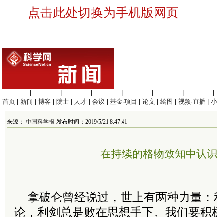
点击此处切换为手机版网页
生命科学
|
医学科学
|
化学科学
|
工程材料
|
信息科学
|
地球科学
|
数理科学
|
首页
|
新闻
|
博客
|
院士
|
人才
|
会议
|
基金·项目
|
论文
|
绘图
|
视频·直播
|
小
来源：
中国科学报
发布时间：2019/5/21 8:47:41
在持续的格物致知中认
拿破仑曾经说过，世上有两种力量：
论，利剑总是败在思想手下。我们要积