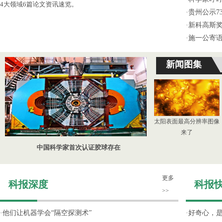
4大领域6篇论文资讯速览。
·
贵州公示7
·
新科高斯奖
·
施一公寄
新闻图集
太阳表面最高分辨率图像
来了
中国科学家首次认证胶球存在
更多
科报深度
科报
>>
·
他们让机器学会“隔空探测术”
·
好奇心，