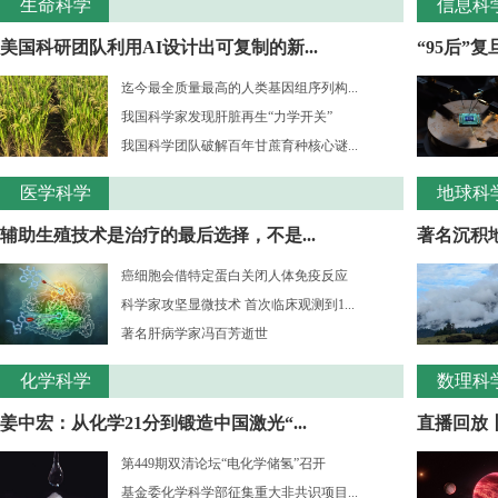
生命科学
信息科
美国科研团队利用AI设计出可复制的新...
“95后”
迄今最全质量最高的人类基因组序列构...
我国科学家发现肝脏再生“力学开关”
我国科学团队破解百年甘蔗育种核心谜...
医学科学
地球科
辅助生殖技术是治疗的最后选择，不是...
著名沉积
癌细胞会借特定蛋白关闭人体免疫反应
科学家攻坚显微技术 首次临床观测到1...
著名肝病学家冯百芳逝世
化学科学
数理科
姜中宏：从化学21分到锻造中国激光“...
直播回放丨
第449期双清论坛“电化学储氢”召开
基金委化学科学部征集重大非共识项目...