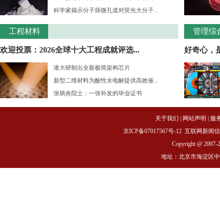
科学家揭示分子筛微孔道对荧光大分子...
工程材料
管理综
欢迎投票：2026全球十大工程成就评选...
好奇心，
港大研制出全新极简架构芯片
新型二维材料为酸性水电解提供高效催...
张炳炎院士：一张补发的毕业证书
关于我们
|
网站声明
|
服
京ICP备07017567号-12
互联网新闻信息服务
Copyright @ 2007-
地址：北京市海淀区中关村