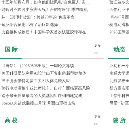
·
十五年前瞻布局，如今他们让风电“白色巨人”实...
·
验证达尔文
·
能随时召唤各类灾害天气！合肥有座“四季制造机...
·
西伯利亚甲
·
从“书架”到“货架”：跨越20年的“免疫革命”
·
“科学”号
·
短肠综合征患儿有了治疗新选择
·
骑电动滑
·
力直接构成物质！中国科学家首次认证胶球存在
·
2026国
更多
国 际
动态
>>
·
《自然》（20260806出版）一周论文导读
·
亚马孙一小
·
美国科研团队利用AI设计出可复制的新型噬菌体
·
南通大学
·
癌细胞会借特定蛋白关闭人体免疫反应
·
北航发布全
·
骑行电动滑板车或比摩托车、自行车面临更高风险
·
新方案实
·
迄今最全质量最高的人类基因组序列构建完成
·
工信部科技
·
SpaceX火箭残骸撞击月球 月面出现撞击坑
·
母爱“倍”
更多
高 校
院 所
>>