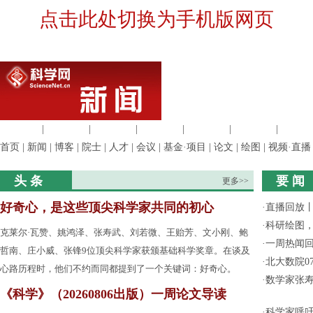
点击此处切换为手机版网页
生命科学
|
医学科学
|
化学科学
|
工程材料
|
信息科学
|
地球科学
|
数理科
首页
|
新闻
|
博客
|
院士
|
人才
|
会议
|
基金·项目
|
论文
|
绘图
|
视频·直播
头 条
要 闻
更多>>
好奇心，是这些顶尖科学家共同的初心
·
直播回放
·
科研绘图，
克莱尔·瓦赞、姚鸿泽、张寿武、刘若微、王贻芳、文小刚、鲍
·
一周热闻回
哲南、庄小威、张锋9位顶尖科学家获颁基础科学奖章。在谈及
·
北大数院0
心路历程时，他们不约而同都提到了一个关键词：好奇心。
·
数学家张寿
《科学》（20260806出版）一周论文导读
·
科学家呼