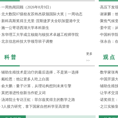
·
一周热闻回顾（2026年8月9日）
·
高压下发
·
北大数院07级校友苏炜杰获颁国际大奖｜一周动态
·
谢家麟：他
·
新科高斯奖得主尤里·涅斯捷罗夫全职加盟港中文
·
聚焦气候变
·
施一公寄语西湖大学本科新生
·
姜中宏：从
·
东华理工大学成立核能与核技术卓越工程师学院
·
中国科学院
·
北京信息科技大学领导班子调整
·
张永合：在
更多
科 普
观 点
>>
·
辅助生殖技术是治疗的最后选择，不是第一选择
·
数学家张寿
·
戴松恩：他让更多人吃上白面
·
中国开源大
·
俞大鹏：量子计算，从理论构想到未来引擎
·
辅助生殖
·
莫把渐进性创新当作贬义词
·
让学术交流
·
汤涛院士专访王虹：菲尔兹奖得主的数学之路
·
诺奖得主
·
3人接力研究，拿下国家自然科学至高荣誉
·
之江实验