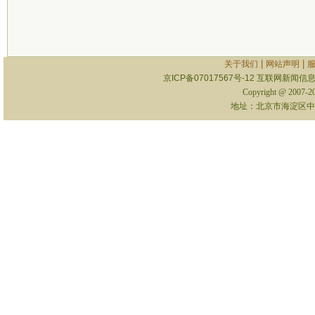
|
|
关于我们
网站声明
京ICP备07017567号-12
互联网新闻信息服
Copyright @ 2007-
地址：北京市海淀区中关村