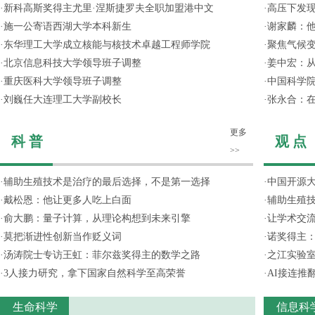
·
新科高斯奖得主尤里·涅斯捷罗夫全职加盟港中文
·
高压下发
·
施一公寄语西湖大学本科新生
·
谢家麟：他
·
东华理工大学成立核能与核技术卓越工程师学院
·
聚焦气候变
·
北京信息科技大学领导班子调整
·
姜中宏：从
·
重庆医科大学领导班子调整
·
中国科学院
·
刘巍任大连理工大学副校长
·
张永合：在
更多
科 普
观 点
>>
·
辅助生殖技术是治疗的最后选择，不是第一选择
·
中国开源大
·
戴松恩：他让更多人吃上白面
·
辅助生殖
·
俞大鹏：量子计算，从理论构想到未来引擎
·
让学术交流
·
莫把渐进性创新当作贬义词
·
诺奖得主
·
汤涛院士专访王虹：菲尔兹奖得主的数学之路
·
之江实验
·
3人接力研究，拿下国家自然科学至高荣誉
·
AI接连推
生命科学
信息科