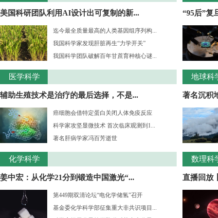
美国科研团队利用AI设计出可复制的新...
“95后”
迄今最全质量最高的人类基因组序列构...
我国科学家发现肝脏再生“力学开关”
我国科学团队破解百年甘蔗育种核心谜...
医学科学
地球科
辅助生殖技术是治疗的最后选择，不是...
著名沉积
癌细胞会借特定蛋白关闭人体免疫反应
科学家攻坚显微技术 首次临床观测到1...
著名肝病学家冯百芳逝世
化学科学
数理科
姜中宏：从化学21分到锻造中国激光“...
直播回放丨
第449期双清论坛“电化学储氢”召开
基金委化学科学部征集重大非共识项目...