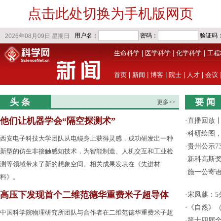
点击此处切换为手机版网页
生命科学
|
医学科学
|
化学科学
|
工程
首页
|
新闻
|
博客
|
院士
|
人才
|
会议
头 条
要 闻
更多>>
他们让机器学会“隔空探测术”
·
直播回放
·
科研绘图，
西安电子科技大学团队从电鳗身上获得灵感，成功研发出一种
·
贵州公示7
新型的仿生非接触感知技术，为智能制造、人机交互和工业检
·
新科高斯奖
测等领域带来了新的想象空间。相关成果发表在《先进材
·
施一公寄
料》。
高压下发现首个二维范德华重费米子超导体
·
宋凤麒：
·
《自然》（
中国科学院物理研究所团队与合作者在二维范德华重费米子超
·
第十四届