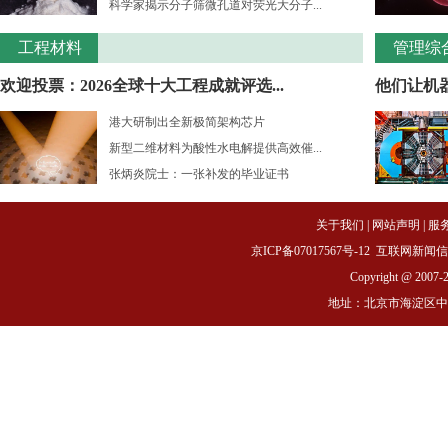
科学家揭示分子筛微孔道对荧光大分子...
工程材料
管理综
欢迎投票：2026全球十大工程成就评选...
他们让机
港大研制出全新极简架构芯片
新型二维材料为酸性水电解提供高效催...
张炳炎院士：一张补发的毕业证书
关于我们
|
网站声明
|
服
京ICP备07017567号-12
互联网新闻信息服务
Copyright @ 2007-
地址：北京市海淀区中关村