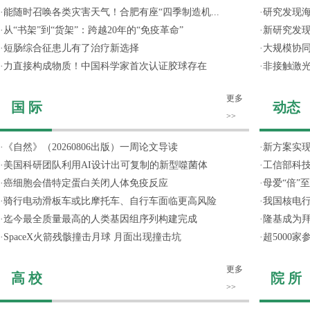
·
能随时召唤各类灾害天气！合肥有座“四季制造机...
·
研究发现
·
从“书架”到“货架”：跨越20年的“免疫革命”
·
新研究发现
·
短肠综合征患儿有了治疗新选择
·
大规模协同
·
力直接构成物质！中国科学家首次认证胶球存在
·
非接触激光
更多
国 际
动态
>>
·
《自然》（20260806出版）一周论文导读
·
新方案实
·
美国科研团队利用AI设计出可复制的新型噬菌体
·
工信部科技
·
癌细胞会借特定蛋白关闭人体免疫反应
·
母爱“倍”
·
骑行电动滑板车或比摩托车、自行车面临更高风险
·
我国核电行
·
迄今最全质量最高的人类基因组序列构建完成
·
隆基成为
·
SpaceX火箭残骸撞击月球 月面出现撞击坑
·
超5000
更多
高 校
院 所
>>