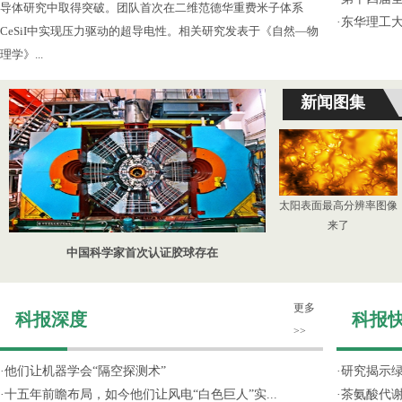
导体研究中取得突破。团队首次在二维范德华重费米子体系
·
东华理工
CeSiI中实现压力驱动的超导电性。相关研究发表于《自然—物
理学》...
新闻图集
太阳表面最高分辨率图像
来了
中国科学家首次认证胶球存在
更多
科报深度
科报
>>
·
他们让机器学会“隔空探测术”
·
研究揭示
·
十五年前瞻布局，如今他们让风电“白色巨人”实...
·
茶氨酸代