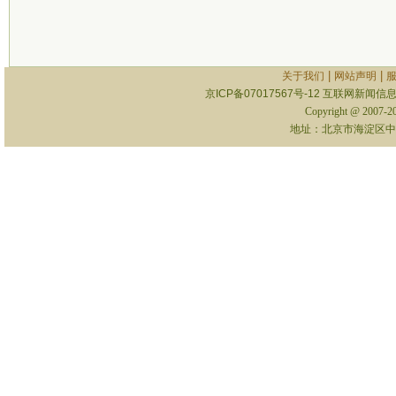
|
|
关于我们
网站声明
京ICP备07017567号-12
互联网新闻信息服
Copyright @ 2007-
地址：北京市海淀区中关村