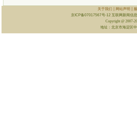
|
|
关于我们
网站声明
京ICP备07017567号-12
互联网新闻信息服
Copyright @ 2007-
地址：北京市海淀区中关村