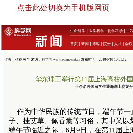
点击此处切换为手机版网页
生命科学
|
医学科学
|
化学科学
|
工
首页
|
新闻
|
博客
|
院士
|
人才
|
会议
作者：张婷 黄辛 来源：
科学网 www.sciencenet.cn
发布时间：2018/6/10 10:31:12
华东理工举行第11届上海高校外
千余名外国留学生通海湖上赛龙舟
作为中华民族的传统节日，端午节一
子、挂艾草、佩香囊等习俗，其中又以
端午节临近之际，6月9日，在第11届