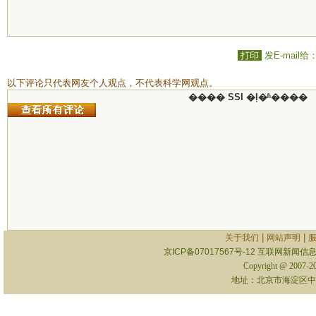
打印
发E-mail给
以下评论只代表网友个人观点，不代表科学网观点。
���� SSI �ļ�ʱ����
|
|
关于我们
网站声明
京ICP备07017567号-12
互联网新闻信息服
Copyright @ 2007-
地址：北京市海淀区中关村