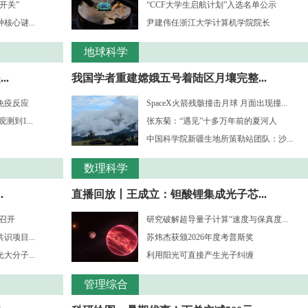
开关”
“CCF大学生启航计划”入选名单公示
心谜...
尹建伟任浙江大学计算机学院院长
地球科学
.
我国学者重建嫦娥五号着陆区月壤完整...
免疫反应
SpaceX火箭残骸撞击月球 月面出现撞...
到1...
张东菊：“遇见”十多万年前的夏河人
中国科学院新疆生地所策勒站团队：沙...
数理科学
.
直播回放丨王成立：钽酸锂集成光子芯...
”召开
研究破解超导量子计算“速度与保真度...
项目...
苏炜杰获颁2026年度考普斯奖
分子...
利用阳光可直接产生光子纠缠
管理综合