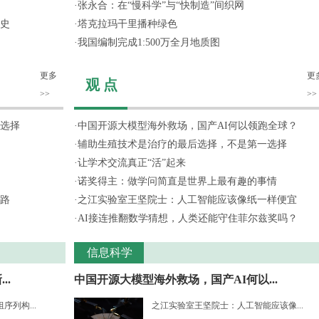
·
张永合：在“慢科学”与“快制造”间织网
史
·
塔克拉玛干里播种绿色
·
我国编制完成1:500万全月地质图
更多
更
观 点
>>
>>
选择
·
中国开源大模型海外救场，国产AI何以领跑全球？
·
辅助生殖技术是治疗的最后选择，不是第一选择
·
让学术交流真正“活”起来
·
诺奖得主：做学问简直是世界上最有趣的事情
路
·
之江实验室王坚院士：人工智能应该像纸一样便宜
·
AI接连推翻数学猜想，人类还能守住菲尔兹奖吗？
信息科学
..
中国开源大模型海外救场，国产AI何以...
列构...
之江实验室王坚院士：人工智能应该像...