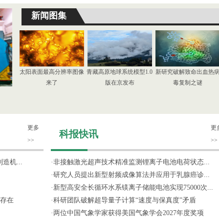
新闻图集
太阳表面最高分辨率图像
青藏高原地球系统模型1.0
新研究破解致命出血热
来了
版在京发布
毒复制之谜
更多
更
科报快讯
>>
>>
机...
·
非接触激光超声技术精准监测锂离子电池电荷状态...
·
研究人员提出新型射频成像算法并应用于乳腺癌诊...
·
新型高安全长循环水系镁离子储能电池实现75000次...
存在
·
科研团队破解超导量子计算“速度与保真度”矛盾
·
两位中国气象学家获得美国气象学会2027年度奖项