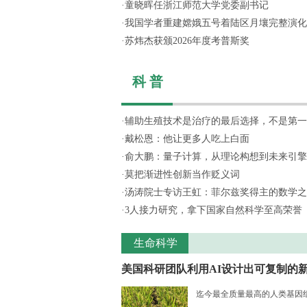
·
童晓晖任浙江师范大学党委副书记
·
我国学者重建嫦娥五号着陆区月壤完整演化
·
苏炜杰获颁2026年度考普斯奖
科 普
·
辅助生殖技术是治疗的最后选择，不是第一
·
戴松恩：他让更多人吃上白面
·
俞大鹏：量子计算，从理论构想到未来引擎
·
莫把渐进性创新当作贬义词
·
汤涛院士专访王虹：菲尔兹奖得主的数学之
·
3人接力研究，拿下国家自然科学至高荣誉
生命科学
美国科研团队利用AI设计出可复制的新.
迄今最全质量最高的人类基因组序