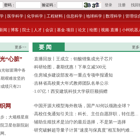
学
|
医学科学
|
化学科学
|
工程材料
|
信息科学
|
地球科学
|
数理科学
|
管理综
新闻
|
博客
|
院士
|
人才
|
会议
|
基金·项目
|
论文
|
绘图
|
视频·直播
|
小柯机器
要 闻
更多>>
更多
光“心脏”
·
直播回放丨王成立：钽酸锂集成光子芯片
·
科研绘图，暑期优惠！下单立减500元
激光钕玻璃中各
·
住房城乡建设部发布一重点专项申报通知
早期艰难攻坚的
·
吉林省高校黄大年式教师团队名单公示
成绩只有21
·
1.07亿！西安建筑科技大学获巨额捐赠
间织网
·
中国开源大模型海外救场，国产AI何以领跑全球？
·
高校任免通知引关注：科长、主任自愿辞职，转任思...
起步；大规模星座
·
辅助生殖技术是治疗的最后选择，不是第一选择
学院卫星创新院副
·
研究破解超导量子计算“速度与保真度”相互制约难...
织网。