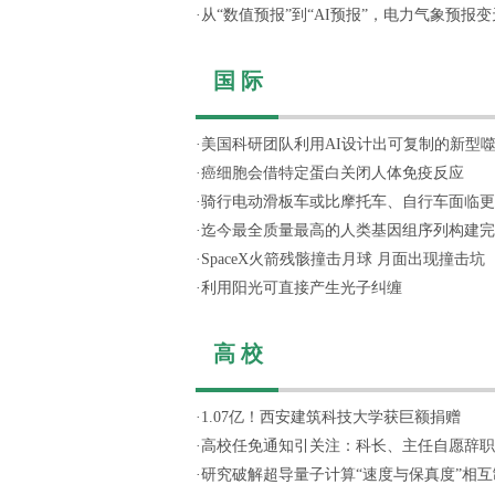
·
从“数值预报”到“AI预报”，电力气象预报变天
国 际
·
美国科研团队利用AI设计出可复制的新型
·
癌细胞会借特定蛋白关闭人体免疫反应
·
骑行电动滑板车或比摩托车、自行车面临更
·
迄今最全质量最高的人类基因组序列构建完
·
SpaceX火箭残骸撞击月球 月面出现撞击坑
·
利用阳光可直接产生光子纠缠
高 校
·
1.07亿！西安建筑科技大学获巨额捐赠
·
高校任免通知引关注：科长、主任自愿辞职，
·
研究破解超导量子计算“速度与保真度”相互制