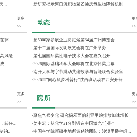
...
·
新研究揭示河口沉积物聚乙烯厌氧生物降解机制
更多
更
动态
>>
>>
噬菌体
·
超5000家参展企业将汇聚第34届广州博览会
·
第十二届国际发明展览会将在广州举办
高风险
·
第七届国际柔性电子技术大会在嘉兴召开
成
·
2026国际基础科学大会即将在北京怀柔启幕
·
南开大学与字节跳动共建数学与智能联合实验室
·
2026年“同心筑梦科普行”陕西班活动在西安开营
更多
更
院 所
>>
>>
·
聚焦气候变化 研究揭示西伯利亚甲烷排放加速增长
转任...
·
姜中宏：从化学21分到锻造中国激光“心脏”
约...
·
中国科学院新疆生地所策勒站团队：沙漠里播种绿...