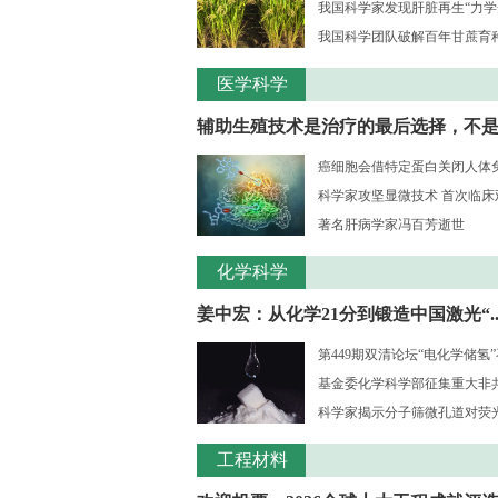
我国科学家发现肝脏再生“力学
我国科学团队破解百年甘蔗育种核
医学科学
辅助生殖技术是治疗的最后选择，不是..
癌细胞会借特定蛋白关闭人体
科学家攻坚显微技术 首次临床观测
著名肝病学家冯百芳逝世
化学科学
姜中宏：从化学21分到锻造中国激光“..
第449期双清论坛“电化学储氢
基金委化学科学部征集重大非共识
科学家揭示分子筛微孔道对荧光大
工程材料