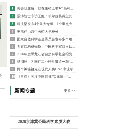
1
失去双腿后，他在轮椅上书写“高可...
2
汤涛院士专访王虹：菲尔兹奖得主的...
3
科技部发布4个重大专项、1个重点专...
4
王旭任山西中医药大学校长
5
国家自然科学基金委员会发布多个项...
病
6
力直接构成物质！中国科学家首次认...
7
2026年度黑龙江省自然科学基金拟资...
8
杨周旺：为国产工业软件锻造一颗“...
9
两个神秘祖先在现代人类DNA中现形
多
10
《自然》关注中国首批“实践博士”...
新闻专题
更多>>
2026京津冀公民科学素质大赛