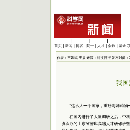
生命科学
|
医学科学
|
化学科学
|
工程材料
|
首页
|
新闻
|
博客
|
院士
|
人才
|
会议
|
基金·
作者：王延斌 王晨 来源：
科技日报
发布时间：2018
我国
“这么大一个国家，重磅海洋药物
在国内进行了大量调研之后，中科
协承办的山东省智库高端人才研修班