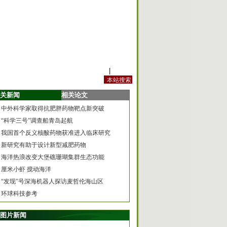
站内规定
|
手机版
关新闻
相关论文
中外科学家取得抗肥胖药物靶点新突破
“科学三号”调查船青岛起航
我国首个反义核酸药物获准进入临床研究
新研究有助于设计新型减肥药物
海洋热浪改变大堡礁珊瑚集群生态功能
厘米小虾 搅动海洋
“发现”号深海机器人探访麦哲伦海山区
环球科技参考
图片新闻