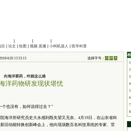
信息科学
|
地球科学
|
数理科学
|
管理综合
项目
|
论文
|
绘图
|
视频·直播
|
小柯机器人
|
医学科普
相
/4/20 13:53:13
选择字号：
小
中
大
1
2
向海洋要药，咋就这么难
3
海洋药物研发现状堪忧
4
5
6
7
一个也没有，如何说得过去？”
8
院海洋所研究员史大永感到既失望又无奈。4月19日，在山东省科
暨新旧动能转换创新峰会上，他向现场数百名科技系统的专家、官