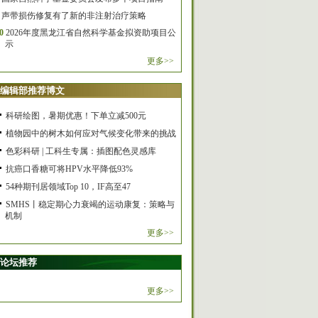
声带损伤修复有了新的非注射治疗策略
0
2026年度黑龙江省自然科学基金拟资助项目公
示
更多>>
编辑部推荐博文
科研绘图，暑期优惠！下单立减500元
植物园中的树木如何应对气候变化带来的挑战
色彩科研 | 工科生专属：插图配色灵感库
抗癌口香糖可将HPV水平降低93%
54种期刊居领域Top 10，IF高至47
SMHS丨稳定期心力衰竭的运动康复：策略与
机制
更多>>
论坛推荐
更多>>