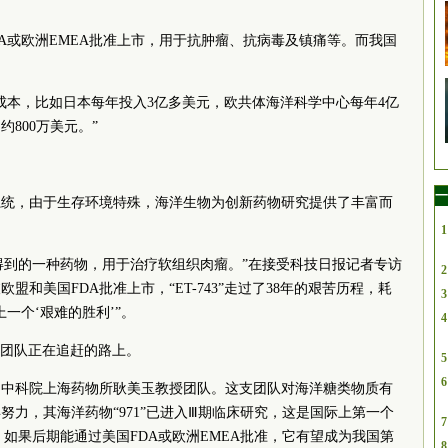
：
DA或欧洲EMEA批准上市，用于抗肿瘤、抗病毒及镇痛等。而我国
成本，比如日本每年投入3亿多美元，欧共体海洋科学中心每年4亿
约800万美元。”
一
系统，由于生存环境特殊，海洋生物为创新药物研究提供了丰富而
1
中分离得到的一种药物，用于治疗软组织肉瘤。”在接受科技日报记者专访
2
和美国FDA批准上市，“ET-743”走过了38年的艰苦历程，耗
3
一个‘艰难的胜利’”。
4
不少团队正在追赶的路上。
5
6
自中科院上海药物所耿美玉教授团队。这支团队对海洋糖类物质有
努力，其海洋药物“971”已进入Ⅲ期临床研究，这是国际上第一个
7
如果后期能通过美国FDA或欧洲EMEA批准，它有望成为我国第
8