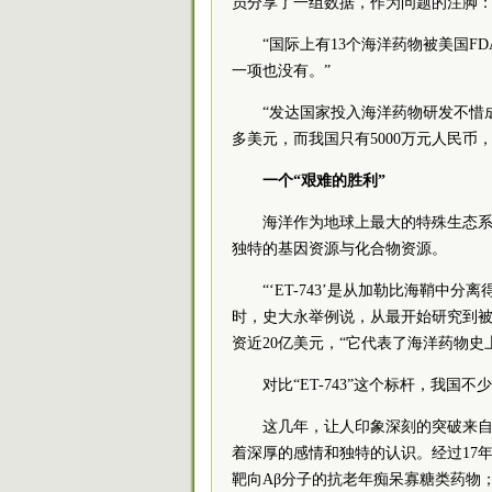
员分享了一组数据，作为问题的注脚
“国际上有13个海洋药物被美国F
一项也没有。”
“发达国家投入海洋药物研发不惜
多美元，而我国只有5000万元人民币，
一个“艰难的胜利”
海洋作为地球上最大的特殊生态
独特的基因资源与化合物资源。
“‘ET-743’是从加勒比海鞘
时，史大永举例说，从最开始研究到被欧盟
资近20亿美元，“它代表了海洋药物史上
对比“ET-743”这个标杆，我国
这几年，让人印象深刻的突破来
着深厚的感情和独特的认识。经过17年
靶向Aβ分子的抗老年痴呆寡糖类药物；