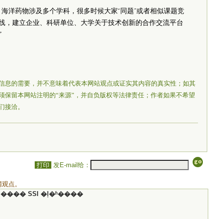
。海洋药物涉及多个学科，很多时候大家‘同题’或者相似课题竞
引线，建立企业、科研单位、大学关于技术创新的合作交流平台
”
信息的需要，并不意味着代表本网站观点或证实其内容的真实性；如其
须保留本网站注明的“来源”，并自负版权等法律责任；作者如果不希望
们接洽。
打印
发E-mail给：
网观点。
���� SSI �ļ�ʱ����