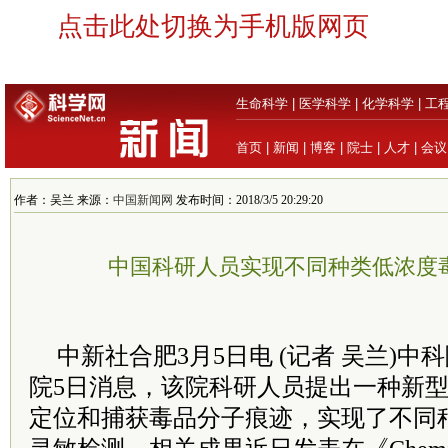
点击此处切换为手机版网页
生命科学
|
医学科学
|
化学科学
|
工
首页
|
新闻
|
博客
|
院士
|
人才
|
会议
作者：吴兰 来源：
中国新闻网
发布时间：2018/3/5 20:29:20
中国科研人员实现不同种类低浓度
中新社合肥3月5日电 (记者 吴兰)
院5日消息，该院科研人员提出一种新
定位和捕获毒品分子痕迹，实现了不同