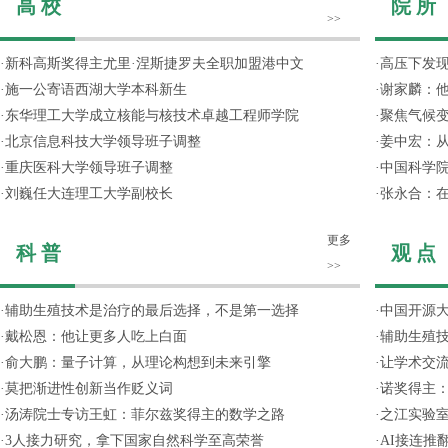
高 校
院 所
>>
·
新科高斯奖得主尤里·涅斯捷罗夫全职加盟港中文
·
高压下发
·
施一公寄语西湖大学本科新生
·
谢家麟：他
·
东华理工大学成立核能与核技术卓越工程师学院
·
聚焦气候变
·
北京信息科技大学领导班子调整
·
姜中宏：从
·
重庆医科大学领导班子调整
·
中国科学院
·
刘巍任大连理工大学副校长
·
张永合：在
更多
科 普
观 点
>>
·
辅助生殖技术是治疗的最后选择，不是第一选择
·
中国开源大
·
戴松恩：他让更多人吃上白面
·
辅助生殖
·
俞大鹏：量子计算，从理论构想到未来引擎
·
让学术交流
·
莫把渐进性创新当作贬义词
·
诺奖得主
·
汤涛院士专访王虹：菲尔兹奖得主的数学之路
·
之江实验
·
3人接力研究，拿下国家自然科学至高荣誉
·
AI接连推