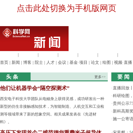
点击此处切换为手机版网页
生命科学
|
医学科学
|
化学科学
|
工程材料
|
信息科学
|
地球科学
|
数理科
首页
|
新闻
|
博客
|
院士
|
人才
|
会议
|
基金·项目
|
论文
|
绘图
|
视频·直播
头 条
要 闻
更多>>
他们让机器学会“隔空探测术”
·
直播回放
·
科研绘图，
西安电子科技大学团队从电鳗身上获得灵感，成功研发出一种
·
贵州公示7
新型的仿生非接触感知技术，为智能制造、人机交互和工业检
·
新科高斯奖
测等领域带来了新的想象空间。相关成果发表在《先进材
·
施一公寄
料》。
高压下发现首个二维范德华重费米子超导体
·
宋凤麒：