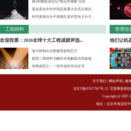
第449期双清论坛“电化学储氢”召开
基金委化学科学部征集重大非共识项目...
科学家揭示分子筛微孔道对荧光大分子...
工程材料
管理综
欢迎投票：2026全球十大工程成就评选...
他们让机
港大研制出全新极简架构芯片
新型二维材料为酸性水电解提供高效催...
张炳炎院士：一张补发的毕业证书
关于我们
|
网站声明
|
服
京ICP备07017567号-12
互联网新闻信息服务
Copyright @ 2007-
地址：北京市海淀区中关村