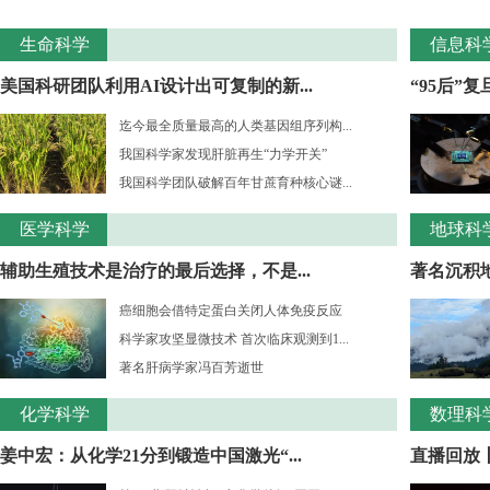
生命科学
信息科
美国科研团队利用AI设计出可复制的新...
“95后”
迄今最全质量最高的人类基因组序列构...
我国科学家发现肝脏再生“力学开关”
我国科学团队破解百年甘蔗育种核心谜...
医学科学
地球科
辅助生殖技术是治疗的最后选择，不是...
著名沉积
癌细胞会借特定蛋白关闭人体免疫反应
科学家攻坚显微技术 首次临床观测到1...
著名肝病学家冯百芳逝世
化学科学
数理科
姜中宏：从化学21分到锻造中国激光“...
直播回放丨