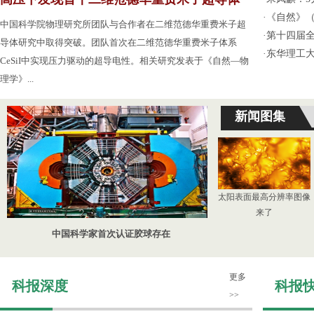
·
《自然》（
中国科学院物理研究所团队与合作者在二维范德华重费米子超
·
第十四届
导体研究中取得突破。团队首次在二维范德华重费米子体系
·
东华理工
CeSiI中实现压力驱动的超导电性。相关研究发表于《自然—物
理学》...
新闻图集
太阳表面最高分辨率图像
来了
中国科学家首次认证胶球存在
更多
科报深度
科报
>>