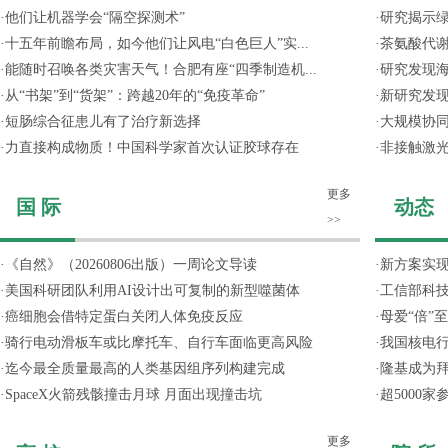
·
他们让机器学会“隔空探测术”
·
研究揭示
·
十五年前瞻布局，如今他们让风电“白色巨人”实...
·
茶氨酸代
·
能随时召唤各类灾害天气！合肥有座“四季制造机...
·
研究发现
·
从“书架”到“货架”：跨越20年的“免疫革命”
·
新研究发现
·
短肠综合征患儿有了治疗新选择
·
大规模协同
·
力直接构成物质！中国科学家首次认证胶球存在
·
非接触激光
更多
国 际
动态
>>
·
《自然》（20260806出版）一周论文导读
·
新方案实
·
美国科研团队利用AI设计出可复制的新型噬菌体
·
工信部科技
·
癌细胞会借特定蛋白关闭人体免疫反应
·
母爱“倍”
·
骑行电动滑板车或比摩托车、自行车面临更高风险
·
我国核电行
·
迄今最全质量最高的人类基因组序列构建完成
·
隆基成为
·
SpaceX火箭残骸撞击月球 月面出现撞击坑
·
超5000
更多