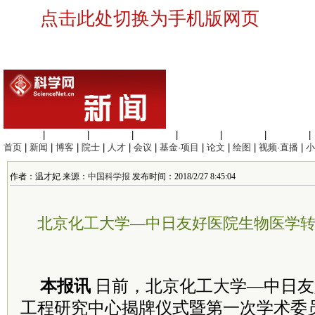
点击此处切换为手机版网页
生命科学
|
医学科学
|
化学科学
|
工程材料
|
信息科学
|
地球科学
|
数理科学
|
首页
|
新闻
|
博客
|
院士
|
人才
|
会议
|
基金·项目
|
论文
|
绘图
|
视频·直播
|
小
作者：温才妃 来源：
中国科学报
发布时间：2018/2/27 8:45:04
北京化工大学—中日友好医院生物医学
本报讯
日前，北京化工大学—中日友
工程研究中心揭牌仪式暨第一次学术委