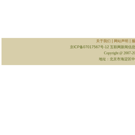
|
|
关于我们
网站声明
京ICP备07017567号-12
互联网新闻信息服
Copyright @ 2007-
地址：北京市海淀区中关村