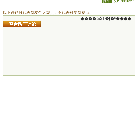
打印
发E-mail给
以下评论只代表网友个人观点，不代表科学网观点。
���� SSI �ļ�ʱ����