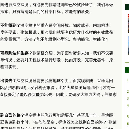
中国进行深空探测，有必要先搞清楚哪些已经被验证了，我们再做
的探索。只有搞清楚我们的科学目标，才能有的放矢。
能不能得到？
深空探测的重点是空间环境、物质成分、内部构造、
温度等要素。张荣桥说，那么我们就要考虑研发什么样的有效载荷
新的测量机理、方法？能不能做到小型化、多功能化、智能化？
否可靠到达和生存？
张荣桥介绍，为了面对诸多未知，我们不仅要
性等情况，还要对工程技术进行研发，比如开发、完善元器件、原
工程可实现。
一
1
时出得去？
深空探测器需要脱离地球引力，而实现着陆、采样返回
体运行规律影响，发射机会难得，比如火星探测每隔26个月才有一
2
力直接决定了能以多大能力出去。因此，要研发大推力火箭，并探索
3
4
找到自己的路？
深空探测的飞行可能需要几年甚至几十年，星地距
5
延将达到数小时。“在茫茫星空，探测器怎么找到自己的路？”张荣
6