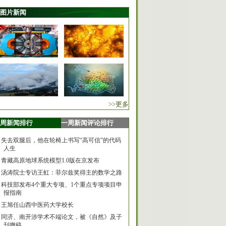
图片新闻
>>更多
周新闻排行
一周新闻评论排行
失去双腿后，他在轮椅上书写“高可信”的代码
人生
青藏高原地球系统模型1.0版在京发布
汤涛院士专访王虹：菲尔兹奖得主的数学之路
科技部发布4个重大专项、1个重点专项项目申
报指南
王旭任山西中医药大学校长
同济、南开涉学术不端论文，被《自然》及子
刊撤稿