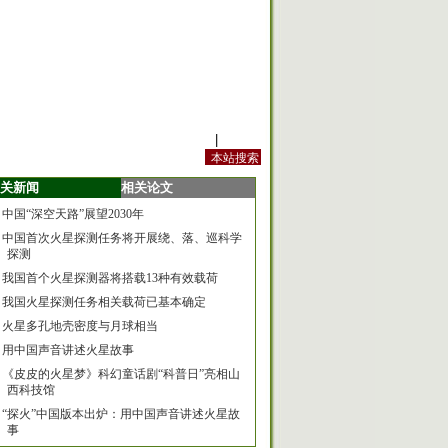
站内规定
|
手机版
关新闻
相关论文
中国“深空天路”展望2030年
中国首次火星探测任务将开展绕、落、巡科学
探测
我国首个火星探测器将搭载13种有效载荷
我国火星探测任务相关载荷已基本确定
火星多孔地壳密度与月球相当
用中国声音讲述火星故事
《皮皮的火星梦》科幻童话剧“科普日”亮相山
西科技馆
“探火”中国版本出炉：用中国声音讲述火星故
事