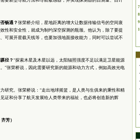
还需要新型导航方法和导航敏感器，并实现探测器的自测量、自计
7
8
9
能否畅通？
张荣桥介绍，星地距离的增大让数据传输信号的空间衰
1
有效性和安全性，就成为制约深空探测的瓶颈。他认为，除了要提
机、可展开星载天线等，也要加强地面接收能力，同时可以尝试不
辟蹊径？
“探索木星及木星以远，太阳辐照强度不足以满足卫星能源
。”张荣桥说，因此需要研究新的能源和动力方式，例如高效光电
力研究。张荣桥说：“走出地球摇篮，是人类与生俱来的秉性和精
，见证和分享了航天发展给人类带来的福祉，也必将创造新的辉
 齐芳）