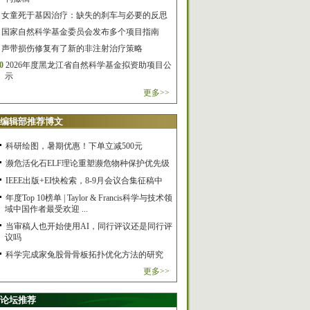
女童死于基因治疗：缺失的刹车与必要的反思
国家自然科学基金委员会发布多个项目指南
声带损伤修复有了新的非注射治疗策略
0
2026年度黑龙江省自然科学基金拟资助项目公
示
更多>>
编辑部推荐博文
科研绘图，暑期优惠！下单立减500元
濒危活化石ELF理论重塑濒危物种保护优先级
IEEE出版+EI快检索，8-9月会议合集征稿中
年度Top 10榜单 | Taylor & Francis科学与技术领
域中国作者最受欢迎 ...
当审稿人也开始使用AI，同行评议还是同行评
议吗
科学完成家兔股骨骨板拓扑优化方法的研究
更多>>
论坛推荐