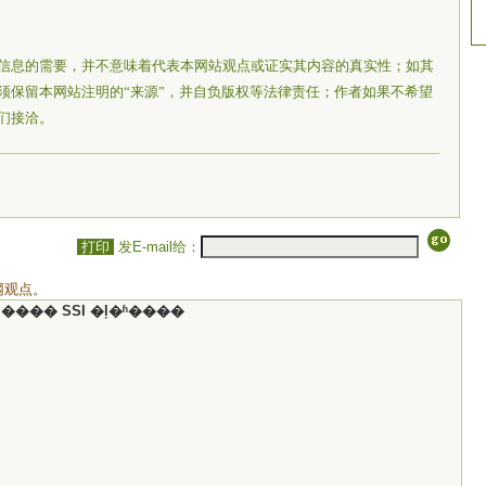
信息的需要，并不意味着代表本网站观点或证实其内容的真实性；如其
须保留本网站注明的“来源”，并自负版权等法律责任；作者如果不希望
们接洽。
打印
发E-mail给：
网观点。
���� SSI �ļ�ʱ����