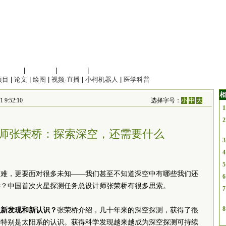
信息科学
|
地球科学
|
数理科学
|
管理综合
项目
|
论文
|
绘图
|
视频·直播
|
小柯机器人
|
医学科普
相
9:52:10
选择字号：
小
中
大
1
2
师张荣桥：探索深空，还需要什么
3
4
5
困难，更要面对很多未知——我们甚至不知道深空中有哪些我们还
6
远？中国首次火星探测任务总设计师张荣桥有很多思索。
7
8
么新发现和新认识？
张荣桥介绍，几十年来的深空探测，获得了很
宙特别是太阳系的认识。获得科学发现越来越成为深空探测可持续