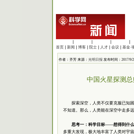
生命科学
|
医学科学
|
化学科学
|
工程材料
|
首页
|
新闻
|
博客
|
院士
|
人才
|
会议
|
基金·
作者：齐芳 来源：
光明日报
发布时间：2017/9/21 
中国火星探测总
探索深空，人类不仅要克服已知
不知道。那么，人类能在深空中走多
思考一：科学目标——想得到什
多重大发现，极大地丰富了人类对宇