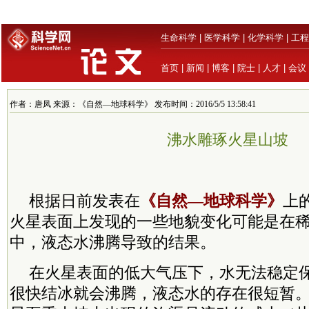
生命科学
|
医学科学
|
化学科学
|
工程
首页
|
新闻
|
博客
|
院士
|
人才
|
会议
作者：唐凤 来源：《自然—地球科学》 发布时间：2016/5/5 13:58:41
沸水雕琢火星山坡
根据日前发表在
《自然—地球科学》
上
火星表面上发现的一些地貌变化可能是在
中，液态水沸腾导致的结果。
在火星表面的低大气压下，水无法稳定
很快结冰就会沸腾，液态水的存在很短暂