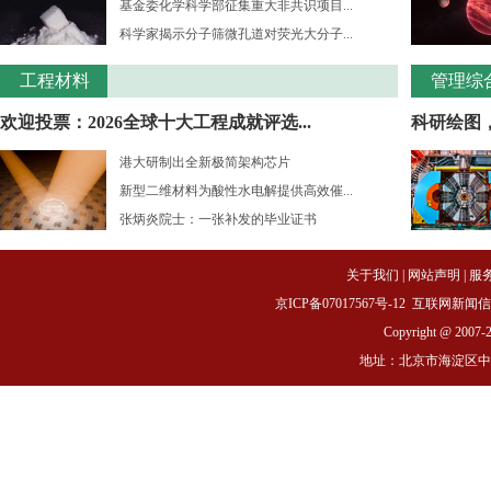
基金委化学科学部征集重大非共识项目...
科学家揭示分子筛微孔道对荧光大分子...
工程材料
管理综
欢迎投票：2026全球十大工程成就评选...
科研绘图
港大研制出全新极简架构芯片
新型二维材料为酸性水电解提供高效催...
张炳炎院士：一张补发的毕业证书
关于我们
|
网站声明
|
服
京ICP备07017567号-12
互联网新闻信息服务
Copyright @ 2007-
地址：北京市海淀区中关村