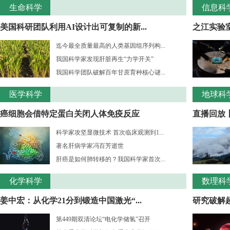
生命科学
信息科
美国科研团队利用AI设计出可复制的新...
之江实验室
迄今最全质量最高的人类基因组序列构...
我国科学家发现肝脏再生“力学开关”
我国科学团队破解百年甘蔗育种核心谜...
医学科学
地球科
癌细胞会借特定蛋白关闭人体免疫反应
直播回放
科学家攻坚显微技术 首次临床观测到1...
著名肝病学家冯百芳逝世
肝癌是如何肺转移的？我国科学家首次...
化学科学
数理科
姜中宏：从化学21分到锻造中国激光“...
研究破解超
第449期双清论坛“电化学储氢”召开