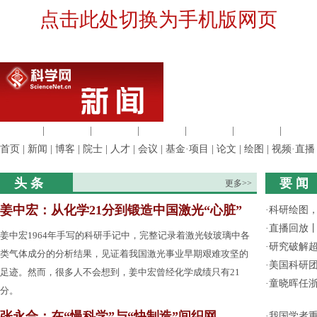
点击此处切换为手机版网页
生命科学
|
医学科学
|
化学科学
|
工程材料
|
信息科学
|
地球科学
|
数理科
首页
|
新闻
|
博客
|
院士
|
人才
|
会议
|
基金·项目
|
论文
|
绘图
|
视频·直播
头 条
要 闻
更多>>
姜中宏：从化学21分到锻造中国激光“心脏”
·
科研绘图，
·
直播回放
姜中宏1964年手写的科研手记中，完整记录着激光钕玻璃中各
·
研究破解超
类气体成分的分析结果，见证着我国激光事业早期艰难攻坚的
·
美国科研团
足迹。然而，很多人不会想到，姜中宏曾经化学成绩只有21
·
童晓晖任
分。
张永合：在“慢科学”与“快制造”间织网
·
我国学者