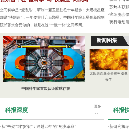
·
苏炜杰获颁
空间科学是“慢活儿”，研制一颗卫星往往十年起步；大规模星座
·
癌细胞会
却是“快制造”，一年要吞吐几百颗星。中国科学院卫星创新院副
·
骑行电动
院长张永合要做的，就是在这“一慢一快”之间织网。
新闻图集
太阳表面最高分辨率图像
来了
中国科学家首次认证胶球存在
更多
科报深度
科报
>>
·
从“书架”到“货架”：跨越20年的“免疫革命”
·
新研究揭