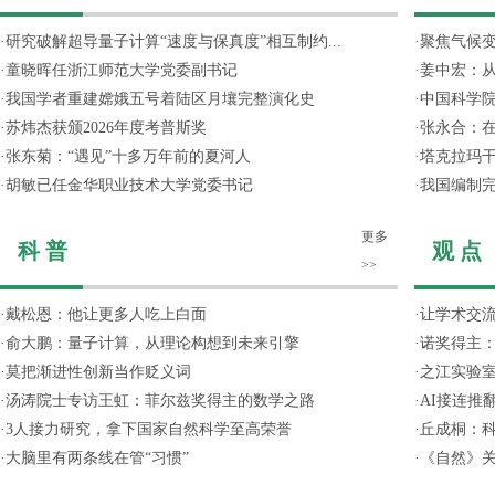
·
研究破解超导量子计算“速度与保真度”相互制约...
·
聚焦气候变
·
童晓晖任浙江师范大学党委副书记
·
姜中宏：从
·
我国学者重建嫦娥五号着陆区月壤完整演化史
·
中国科学院
·
苏炜杰获颁2026年度考普斯奖
·
张永合：在
·
张东菊：“遇见”十多万年前的夏河人
·
塔克拉玛
·
胡敏已任金华职业技术大学党委书记
·
我国编制完
更多
科 普
观 点
>>
·
戴松恩：他让更多人吃上白面
·
让学术交流
·
俞大鹏：量子计算，从理论构想到未来引擎
·
诺奖得主
·
莫把渐进性创新当作贬义词
·
之江实验
·
汤涛院士专访王虹：菲尔兹奖得主的数学之路
·
AI接连推
·
3人接力研究，拿下国家自然科学至高荣誉
·
丘成桐：
·
大脑里有两条线在管“习惯”
·
《自然》关