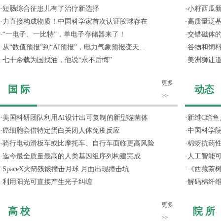
·
短肠综合征患儿有了治疗新选择
·
小籽西瓜
·
力直接构成物质！中国科学家首次认证胶球存在
·
高质量泛
·
“一电子、一比特”，单电子存储器来了！
·
交错磁体
·
从“数值预报”到“AI预报”，电力气象预报变天...
·
谷物和饲
·
七十余载为国找油，他说“永不后悔”
·
美洲狮让
更多
国 际
动态
>>
·
美国科研团队利用AI设计出可复制的新型噬菌体
·
新维C给鱼
·
癌细胞会借特定蛋白关闭人体免疫反应
·
中国科学院
·
骑行电动滑板车或比摩托车、自行车面临更高风险
·
棉蚜抗药
·
迄今最全质量最高的人类基因组序列构建完成
·
人工智能
·
SpaceX火箭残骸撞击月球 月面出现撞击坑
·
《西藏茶
·
利用阳光可直接产生光子纠缠
·
解码棉纤维
更多
高 校
院 所
>>