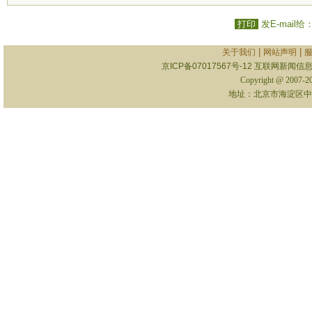
打印
发E-mail给
|
|
关于我们
网站声明
京ICP备07017567号-12
互联网新闻信息服
Copyright @ 2007-
地址：北京市海淀区中关村