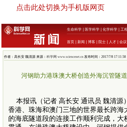
点击此处切换为手机版网页
生命科学
|
医学科学
|
化学科学
|
工
首页
|
新闻
|
博客
|
院士
|
人才
|
会议
作者：高长安 魏清源 来源：
科学网 www.sciencenet.cn
发布时间：2017/7/8 17:11:58
河钢助力港珠澳大桥创造外海沉管隧
本报讯（记者 高长安 通讯员 魏清源
香港、珠海和澳门三地的世界最长跨海
的海底隧道段的连接工作顺利完成，大