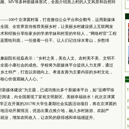
频、MV等多种新媒体形式，全面介绍燕上村的人文风景和自然特
——100个京津冀村落，打造微信公众平台和企鹅号，运用新媒体
向全国、全世界宣传推荐美丽乡村，让美丽乡村建设搭上互联网发
术和经验分享给家乡的学弟学妹和村里的年轻人，“网络村官”工程
张蓝图绘到底，一任接着一任干。让人们记住绿水青山，乡愁绵
兼副院长祖磊表示：“乡村之美，美在人文。农村美不美、文明不
到全面小康社会的成色。学校将为新媒体平台提供人力支撑，通过
介乡土特产，打造以崇德向上、孝道友善为主要内容的乡村文化，
核心价值观融入人心。”
一
1
村新媒体建设”为主题，已成功推出多个新媒体平台，如“逗稀罕徐
00万阅读，向全国展现了富裕文明新区、美丽幸福徐水！此次京津冀
2
学正在开展的2017年大学生暑期社会实践活动项目，将在京津冀的
3
各地活动开展情况，优选出重点推介地，融入乡村旅游、农副产
民就业，增加农民收入，让农民的获得感和幸福感提升。
4
5