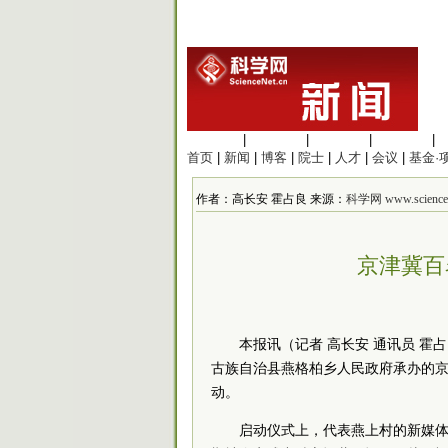
生命科学
|
医学科学
|
化学科学
|
工程材料
|
首页
|
新闻
|
博客
|
院士
|
人才
|
会议
|
基金·
作者：高长安 霍占良 来源：
科学网 www.sciencen
京津冀百
本报讯（记者 高长安 通讯员 
古族自治县燕格柏乡人民政府承办的京
动。
启动仪式上，代表燕上村的新媒