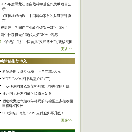
2026年度黑龙江省自然科学基金拟资助项目公
示
力直接构成物质！中国科学家首次认证胶球存
在
杨周旺：为国产工业软件锻造一颗“中国心”
两个神秘祖先在现代人类DNA中现形
0
《自然》关注中国首批“实践博士”的硬核突围
更多>>
编辑部推荐博文
科研绘图，暑期优惠！下单立减500元
MDPI Books 图书类型介绍 (三)
广泛使用的聚乙烯塑料可能会损害你的肝脏
波尔图：杜罗河畔的惊魂与治愈
塑造欧洲近代植物学格局的马德里皇家植物园
里程碑式园长
SCI投稿新消息：APC支付服务再升级！
更多>>