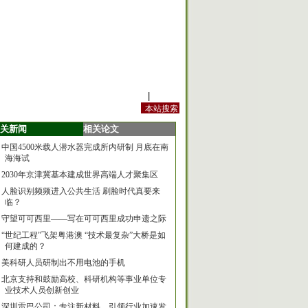
站内规定
|
手机版
关新闻
相关论文
中国4500米载人潜水器完成所内研制 月底在南
海海试
2030年京津冀基本建成世界高端人才聚集区
人脸识别频频进入公共生活 刷脸时代真要来
临？
守望可可西里——写在可可西里成功申遗之际
“世纪工程”飞架粤港澳 “技术最复杂”大桥是如
何建成的？
美科研人员研制出不用电池的手机
北京支持和鼓励高校、科研机构等事业单位专
业技术人员创新创业
深圳雷巴公司：专注新材料，引领行业加速发