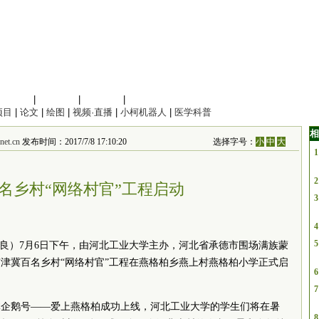
信息科学
|
地球科学
|
数理科学
|
管理综合
项目
|
论文
|
绘图
|
视频·直播
|
小柯机器人
|
医学科普
相
et.cn
发布时间：2017/7/8 17:10:20
选择字号：
小
中
大
1
2
名乡村“网络村官”工程启动
3
4
5
霍占良）7月6日下午，由河北工业大学主办，河北省承德市围场满族蒙
津冀百名乡村“网络村官”工程在燕格柏乡燕上村燕格柏小学正式启
6
7
体企鹅号——爱上燕格柏成功上线，河北工业大学的学生们将在暑
8