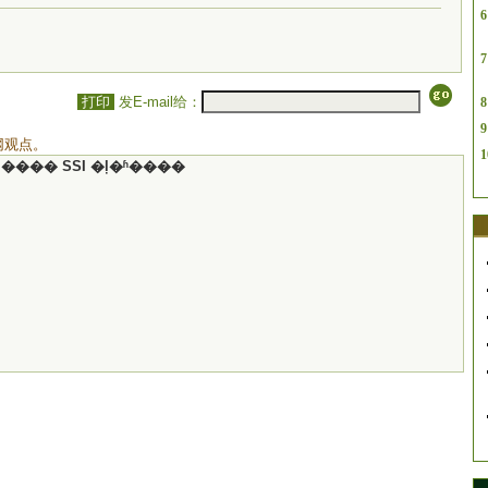
6
7
打印
发E-mail给：
8
9
网观点。
1
���� SSI �ļ�ʱ����