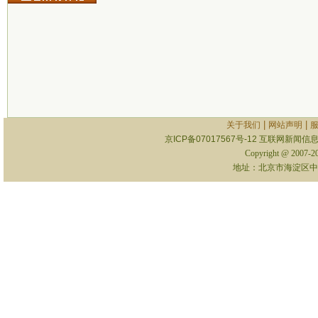
|
|
关于我们
网站声明
京ICP备07017567号-12
互联网新闻信息服
Copyright @ 2007-
地址：北京市海淀区中关村