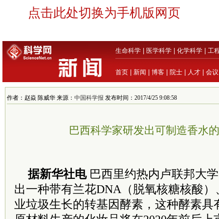
点击此处切换为手机版网页
生命科学
|
医学科学
|
化学科学
|
工
首页
|
新闻
|
博客
|
院士
|
人才
|
会议
作者：赵焱 陈威华 来源：
中国科学报
发布时间：2017/4/25 9:08:58
巴西科学家研发出可制造香水
据新华社电
巴西里约热内卢联邦大学
出一种带有兰花DNA（脱氧核糖核酸）
业垃圾生长的转基因酵素，这种酵素具