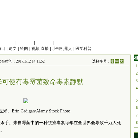
信息科学
|
地球科学
|
数理科学
|
管理综合
项目
|
论文
|
绘图
|
视频·直播
|
小柯机器人
|
医学科普
相
布时间：2017/3/12 14:11:52
选择字号：
小
中
大
1
2
米可使有毒霉菌致命毒素静默
3
4
5
6
Erin Cadigan/Alamy Stock Photo
7
默杀手。来自霉菌中的一种致癌毒素每年在全世界会导致千万人死
8
弃。