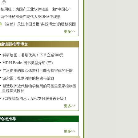
示
杨周旺：为国产工业软件锻造一颗“中国心”
两个神秘祖先在现代人类DNA中现形
0
《自然》关注中国首批“实践博士”的硬核突围
更多>>
编辑部推荐博文
科研绘图，暑期优惠！下单立减500元
MDPI Books 图书类型介绍 (三)
广泛使用的聚乙烯塑料可能会损害你的肝脏
波尔图：杜罗河畔的惊魂与治愈
塑造欧洲近代植物学格局的马德里皇家植物园
里程碑式园长
SCI投稿新消息：APC支付服务再升级！
更多>>
论坛推荐
更多>>