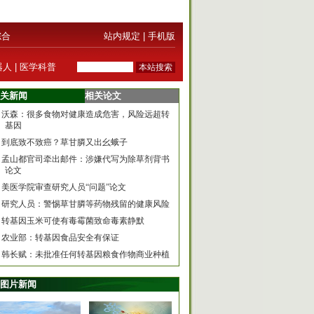
综合
站内规定
|
手机版
器人
|
医学科普
关新闻
相关论文
沃森：很多食物对健康造成危害，风险远超转
基因
到底致不致癌？草甘膦又出幺蛾子
孟山都官司牵出邮件：涉嫌代写为除草剂背书
论文
美医学院审查研究人员“问题”论文
研究人员：警惕草甘膦等药物残留的健康风险
转基因玉米可使有毒霉菌致命毒素静默
农业部：转基因食品安全有保证
韩长赋：未批准任何转基因粮食作物商业种植
图片新闻