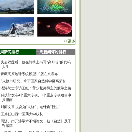
>>更多
周新闻排行
一周新闻评论排行
失去双腿后，他在轮椅上书写“高可信”的代码
人生
青藏高原地球系统模型1.0版在京发布
3人接力研究，拿下国家自然科学至高荣誉
汤涛院士专访王虹：菲尔兹奖得主的数学之路
科技部发布4个重大专项、1个重点专项项目申
报指南
封面文章|皮炎如“火烧”，电针焕“新生”
王旭任山西中医药大学校长
同济、南开涉学术不端论文，被《自然》及子
刊撤稿