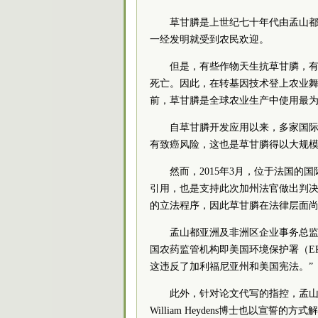
草甘膦是上世纪七十年代由孟山
一经发明就受到农民欢迎。
但是，有些作物天生抗草甘膦，
死亡。因此，在转基因技术登上农业
前，草甘膦是全球农业生产中使用最
自草甘膦开发应用以来，多家国
有致癌风险，这也是草甘膦得以大规
然而，2015年3月，位于法国的
引用，也是支持此次加州法官做出判
的立法程序，因此草甘膦在法律层面
孟山都亚洲及非洲区企业事务总监
国农药监管机构即美国环境保护署（EPA
这违反了加利福尼亚州和美国宪法。”
此外，针对论文代写的指控，孟
William Heydens博士也以