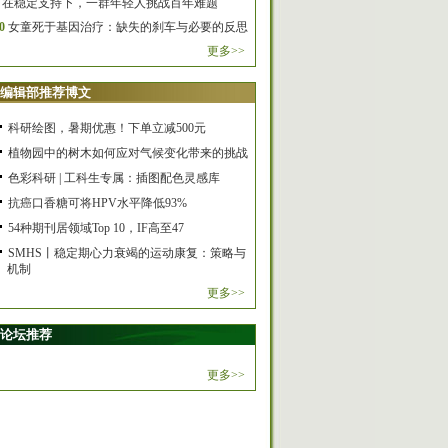
在稳定支持下，一群年轻人挑战百年难题
0
女童死于基因治疗：缺失的刹车与必要的反思
更多>>
编辑部推荐博文
科研绘图，暑期优惠！下单立减500元
植物园中的树木如何应对气候变化带来的挑战
色彩科研 | 工科生专属：插图配色灵感库
抗癌口香糖可将HPV水平降低93%
54种期刊居领域Top 10，IF高至47
SMHS丨稳定期心力衰竭的运动康复：策略与
机制
更多>>
论坛推荐
更多>>