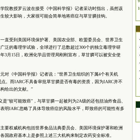
9
程学院教授罗云波在接受《中国科学报》记者采访时指出，虽然该
1
产生较大影响，大家很可能会简单地将癌症与草甘膦挂钩。
，一直受到美国环境保护署、美国农业部、欧盟委员会、世界卫生
广泛的毒理学试验，全球进行了总数超过300个的独立毒理学研
年3月15日，欧洲化学品管理局刚刚宣布，草甘膦可以被安全使
元对《中国科学报》记者说：“世界卫生组织的下属4个有关机
观点。而IARC不具备审批草甘膦是否有毒的资质，因为IARC并不
构给出的文献。”
定义是“较可能致癌”，与草甘膦一起被列为2A级的还包括油炸食品、
表明IARC忽略了具体导致癌症的风险水平，即致癌的可能性有多
的主要权威机构包括世界食品法典委员会、美国环境保护署和欧洲
的各国政府基本上是参照上述三大机构来制定农药安全标准。