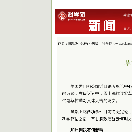
生命
首页
作者：陈欢欢 高雅丽 来源：
科学网 www.sciencen
草
美国孟山都公司近日陷入舆论中
的诉讼，在该诉讼中，孟山都抗议将
代笔草甘膦对人体无害的论文。
虽然上述两项事件目前尚无定论
科学评估之后，草甘膦致癌疑云何时
加州判决有何影响