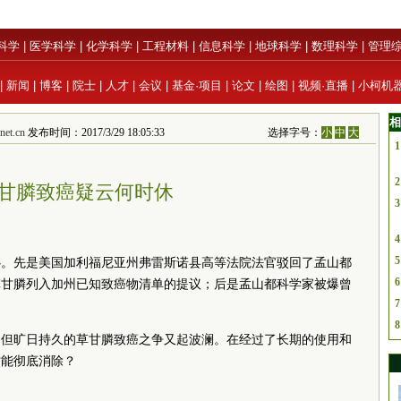
科学
|
医学科学
|
化学科学
|
工程材料
|
信息科学
|
地球科学
|
数理科学
|
管理
|
新闻
|
博客
|
院士
|
人才
|
会议
|
基金·项目
|
论文
|
绘图
|
视频·直播
|
小柯机
相
et.cn
发布时间：2017/3/29 18:05:33
选择字号：
小
中
大
1
2
甘膦致癌疑云何时休
3
4
5
心。先是美国加利福尼亚州弗雷斯诺县高等法院法官驳回了孟山都
6
草甘膦列入加州已知致癌物清单的提议；后是孟山都科学家被爆曾
7
8
，但旷日持久的草甘膦致癌之争又起波澜。在经过了长期的使用和
才能彻底消除？