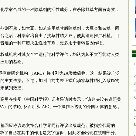
都化学家合成的一种除草剂的活性成分，在杀除野草方面有奇效，
有些则不然，如大豆。如若施用草甘膦除草剂，大豆会和杂草一同
舞台之后，科学家培育出了抗草甘膦大豆，使其迅速推广种植。目
为普遍的一种广谱灭生性除草剂，更多用于非转基因作物。
一
际权威机构对其安全性进行过科学评估，均认为其不大可能对人类
模应用的基础。
1
国际癌症研究机构（IARC）将其列为2A类致癌物。这一结果被广泛
2
决的主要依据。不过，加州目前尚未正式启动将草甘膦列入致癌物
3
尚未被判致癌。
4
5
高勇在接受《中国科学报》记者采访时表示：“该判决没有遵照美
）的结论, 反而听从IARC, 一个操作不透明的外国团体的意见，
6
7
8
山都回应称该论文符合科学界同行评议出版规范。被指控代写的
宣誓的方式解释了自己在其中的作用是文字编辑，因此才会出现在致谢部分。