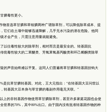
草甘膦毒性更小。
因作物首选草甘膦和草铵膦两种广谱除草剂，可以降低除草成本、提
小，它们在土壤中能够迅速降解，几乎无水污染的潜在危险。他同
量级才会产生，只需注意用量就能避免。
代了以往毒性较大的除草剂，相对而言是最安全的。转基因抗
得传统毒性较大的二苯醚类、芳氧苯氧基丙酸类和环己烯酮类除草
质疑的声音始终难以平复。这同人们普遍将草甘膦和转基因挂钩大
0%是抗草甘膦转基因。对此，王大元指出：“在转基因大豆问世以
年，转基因大豆本身与草甘膦的毒副作用毫无关联。”
%以上的非转基因作物使用草甘膦除草剂，甚至许多家庭花园也会使
全世界的70%，其中80%出口。由于国内没有批准转基因作物的种