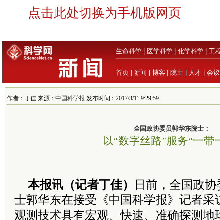
点击此处切换为手机版网页
生命科学
|
医学科学
|
化学科学
|
工
首页
|
新闻
|
博客
|
院士
|
人才
|
会议
作者：丁佳 来源：
中国科学报
发布时间：2017/3/11 9:29:59
全国政协委员郭华东院士：
以“数字丝路”服务“一带
本报讯（记者丁佳）
日前，全国政协
士郭华东在接受《中国科学报》记者采
观测技术具有宏观、快速、准确探测地