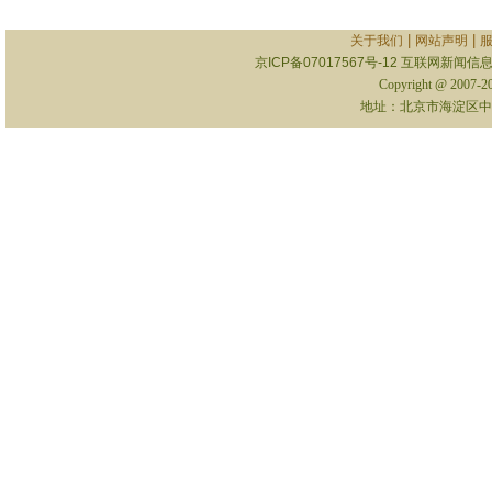
|
|
关于我们
网站声明
京ICP备07017567号-12
互联网新闻信息服
Copyright @ 2007-
地址：北京市海淀区中关村