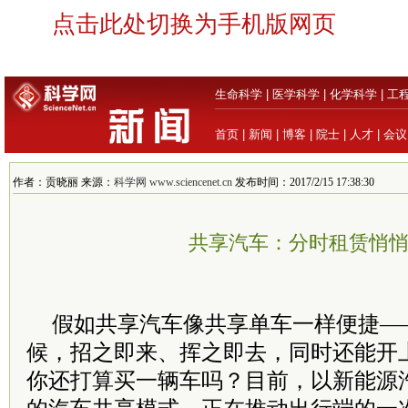
点击此处切换为手机版网页
生命科学
|
医学科学
|
化学科学
|
工
首页
|
新闻
|
博客
|
院士
|
人才
|
会议
作者：贡晓丽 来源：
科学网 www.sciencenet.cn
发布时间：2017/2/15 17:38:30
共享汽车：分时租赁悄
假如共享汽车像共享单车一样便捷—
候，招之即来、挥之即去，同时还能开
你还打算买一辆车吗？目前，以新能源