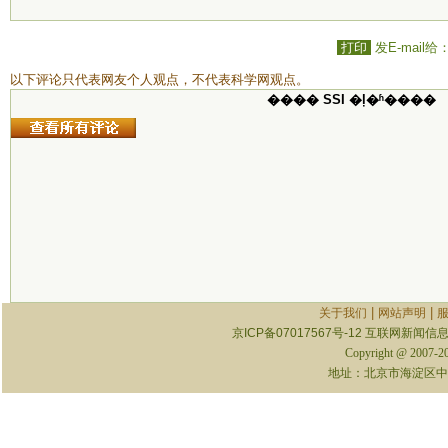
打印
发E-mail给
以下评论只代表网友个人观点，不代表科学网观点。
���� SSI �ļ�ʱ����
|
|
关于我们
网站声明
京ICP备07017567号-12
互联网新闻信息服
Copyright @ 2007-
地址：北京市海淀区中关村