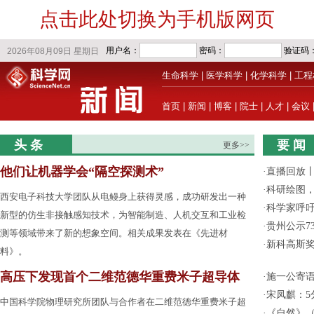
点击此处切换为手机版网页
生命科学
|
医学科学
|
化学科学
|
工程
首页
|
新闻
|
博客
|
院士
|
人才
|
会议
头 条
要 闻
更多>>
他们让机器学会“隔空探测术”
·
直播回放
·
科研绘图，
西安电子科技大学团队从电鳗身上获得灵感，成功研发出一种
·
科学家呼
新型的仿生非接触感知技术，为智能制造、人机交互和工业检
·
贵州公示7
测等领域带来了新的想象空间。相关成果发表在《先进材
·
新科高斯奖
料》。
高压下发现首个二维范德华重费米子超导体
·
施一公寄
·
宋凤麒：
中国科学院物理研究所团队与合作者在二维范德华重费米子超
·
《自然》（