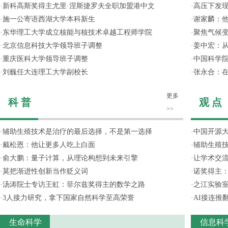
·
新科高斯奖得主尤里·涅斯捷罗夫全职加盟港中文
·
高压下发
·
施一公寄语西湖大学本科新生
·
谢家麟：他
·
东华理工大学成立核能与核技术卓越工程师学院
·
聚焦气候变
·
北京信息科技大学领导班子调整
·
姜中宏：从
·
重庆医科大学领导班子调整
·
中国科学院
·
刘巍任大连理工大学副校长
·
张永合：在
更多
科 普
观 点
>>
·
辅助生殖技术是治疗的最后选择，不是第一选择
·
中国开源大
·
戴松恩：他让更多人吃上白面
·
辅助生殖
·
俞大鹏：量子计算，从理论构想到未来引擎
·
让学术交流
·
莫把渐进性创新当作贬义词
·
诺奖得主
·
汤涛院士专访王虹：菲尔兹奖得主的数学之路
·
之江实验
·
3人接力研究，拿下国家自然科学至高荣誉
·
AI接连推
生命科学
信息科