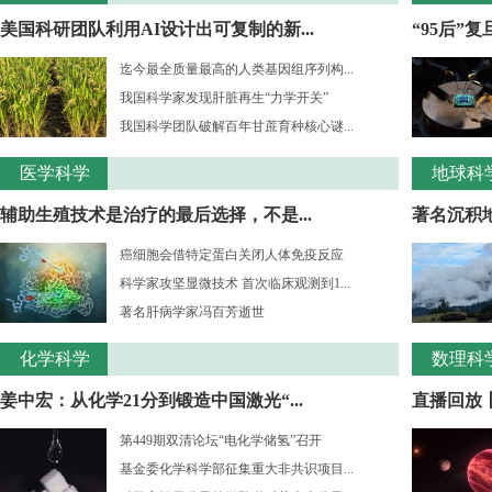
美国科研团队利用AI设计出可复制的新...
“95后”
迄今最全质量最高的人类基因组序列构...
我国科学家发现肝脏再生“力学开关”
我国科学团队破解百年甘蔗育种核心谜...
医学科学
地球科
辅助生殖技术是治疗的最后选择，不是...
著名沉积
癌细胞会借特定蛋白关闭人体免疫反应
科学家攻坚显微技术 首次临床观测到1...
著名肝病学家冯百芳逝世
化学科学
数理科
姜中宏：从化学21分到锻造中国激光“...
直播回放丨
第449期双清论坛“电化学储氢”召开
基金委化学科学部征集重大非共识项目...