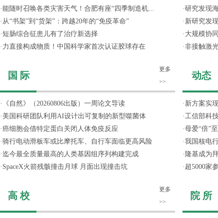
·
能随时召唤各类灾害天气！合肥有座“四季制造机...
·
研究发现
·
从“书架”到“货架”：跨越20年的“免疫革命”
·
新研究发现
·
短肠综合征患儿有了治疗新选择
·
大规模协同
·
力直接构成物质！中国科学家首次认证胶球存在
·
非接触激光
更多
国 际
动态
>>
·
《自然》（20260806出版）一周论文导读
·
新方案实
·
美国科研团队利用AI设计出可复制的新型噬菌体
·
工信部科技
·
癌细胞会借特定蛋白关闭人体免疫反应
·
母爱“倍”
·
骑行电动滑板车或比摩托车、自行车面临更高风险
·
我国核电行
·
迄今最全质量最高的人类基因组序列构建完成
·
隆基成为
·
SpaceX火箭残骸撞击月球 月面出现撞击坑
·
超5000
更多
高 校
院 所
>>