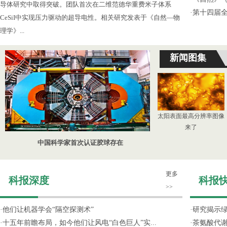
导体研究中取得突破。团队首次在二维范德华重费米子体系
·
第十四届
CeSiI中实现压力驱动的超导电性。相关研究发表于《自然—物
理学》...
新闻图集
太阳表面最高分辨率图像
来了
中国科学家首次认证胶球存在
更多
科报深度
科报
>>
·
他们让机器学会“隔空探测术”
·
研究揭示
·
十五年前瞻布局，如今他们让风电“白色巨人”实...
·
茶氨酸代