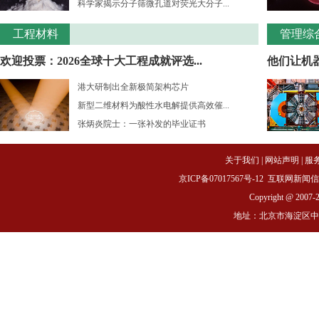
科学家揭示分子筛微孔道对荧光大分子...
工程材料
管理综
欢迎投票：2026全球十大工程成就评选...
他们让机
港大研制出全新极简架构芯片
新型二维材料为酸性水电解提供高效催...
张炳炎院士：一张补发的毕业证书
关于我们
|
网站声明
|
服
京ICP备07017567号-12
互联网新闻信息服务
Copyright @ 2007-
地址：北京市海淀区中关村