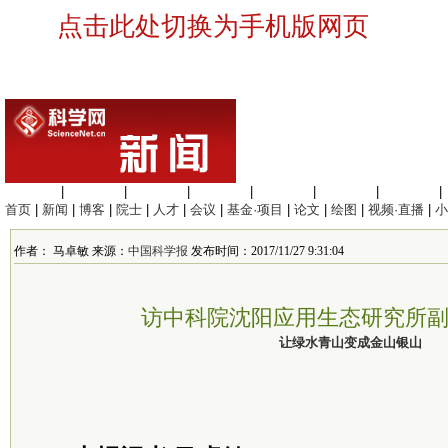
点击此处切换为手机版网页
生命科学
|
医学科学
|
化学科学
|
工程材料
|
信息科学
|
地球科学
|
数理科学
|
首页
|
新闻
|
博客
|
院士
|
人才
|
会议
|
基金·项目
|
论文
|
绘图
|
视频·直播
|
小
作者： 马卓敏 来源：
中国科学报
发布时间：2017/11/27 9:31:04
访中科院沈阳应用生态研究所
让绿水青山变成金山银山