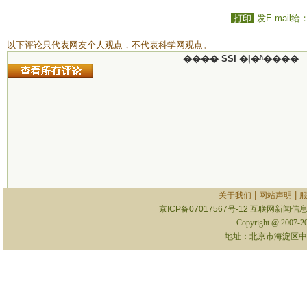
打印
发E-mail给
以下评论只代表网友个人观点，不代表科学网观点。
���� SSI �ļ�ʱ����
|
|
关于我们
网站声明
京ICP备07017567号-12
互联网新闻信息服
Copyright @ 2007-
地址：北京市海淀区中关村