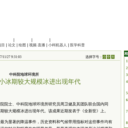
信息科学
|
地球科学
|
数理科学
|
管理综合
项目
|
论文
|
绘图
|
视频·直播
|
小柯机器人
|
医学科普
相
1/27 9:31:03
选择字号：
小
中
大
1
2
中科院地球环境所
3
小冰期较大规模冰进出现年代
4
5
6
科院院士、中科院地球环境所研究员周卫健及其团队联合国内同
冰期较大规模冰进出现年代。该成果近期发表于《全新世》上。
7
内最为显著的降温事件，历史资料和气候带用指标对这些事件均有
8