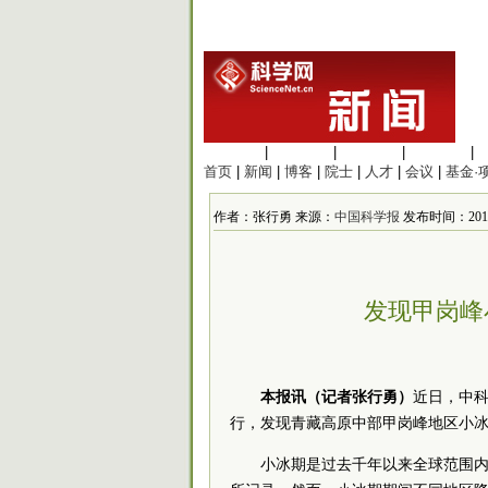
生命科学
|
医学科学
|
化学科学
|
工程材料
|
首页
|
新闻
|
博客
|
院士
|
人才
|
会议
|
基金·
作者：张行勇 来源：
中国科学报
发布时间：2017/1
发现甲岗峰
本报讯（记者张行勇）
近日，中
行，发现青藏高原中部甲岗峰地区小
小冰期是过去千年以来全球范围