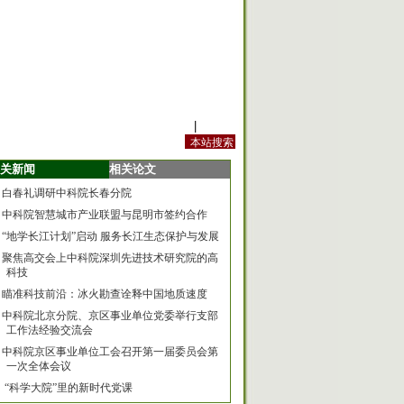
站内规定
|
手机版
关新闻
相关论文
白春礼调研中科院长春分院
中科院智慧城市产业联盟与昆明市签约合作
“地学长江计划”启动 服务长江生态保护与发展
聚焦高交会上中科院深圳先进技术研究院的高
科技
瞄准科技前沿：冰火勘查诠释中国地质速度
中科院北京分院、京区事业单位党委举行支部
工作法经验交流会
中科院京区事业单位工会召开第一届委员会第
一次全体会议
“科学大院”里的新时代党课