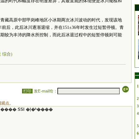
降温的时代和幅度存在明显差异，其最直观的体现便是冰川规模和
了青藏高原中部甲岗峰地区小冰期两次冰川波动的时代，发现该地
 年前后，此后冰川逐渐退缩，并在151±36年时发生过短暂停顿。青
时期较为丰沛的降水所控制，而此后冰退过程中的短暂停顿则可能
版 综合)
一
1
打印
发E-mail给：
2
网观点。
3
���� SSI �ļ�ʱ����
4
5
6