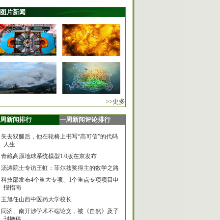
图片新闻
>>更多
周新闻排行
一周新闻评论排行
失去双腿后，他在轮椅上书写“高可信”的代码
人生
青藏高原地球系统模型1.0版在京发布
汤涛院士专访王虹：菲尔兹奖得主的数学之路
科技部发布4个重大专项、1个重点专项项目申
报指南
王旭任山西中医药大学校长
同济、南开涉学术不端论文，被《自然》及子
刊撤稿