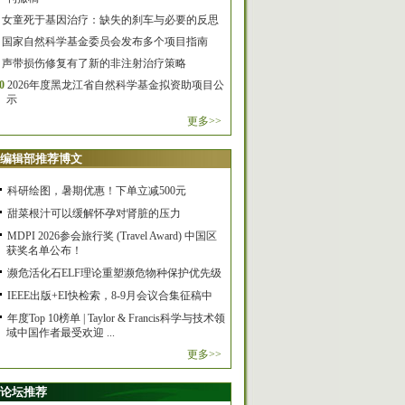
女童死于基因治疗：缺失的刹车与必要的反思
国家自然科学基金委员会发布多个项目指南
声带损伤修复有了新的非注射治疗策略
0
2026年度黑龙江省自然科学基金拟资助项目公
示
更多>>
编辑部推荐博文
科研绘图，暑期优惠！下单立减500元
甜菜根汁可以缓解怀孕对肾脏的压力
MDPI 2026参会旅行奖 (Travel Award) 中国区
获奖名单公布！
濒危活化石ELF理论重塑濒危物种保护优先级
IEEE出版+EI快检索，8-9月会议合集征稿中
年度Top 10榜单 | Taylor & Francis科学与技术领
域中国作者最受欢迎 ...
更多>>
论坛推荐