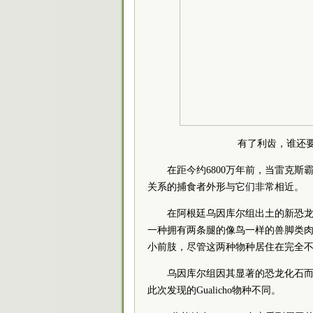
有了利齿，谁还
在距今约6800万年前，当雷克
关系的捕食者外形与它们非常相近。
在阿根廷乌因库尔组出土的新恐龙物种G
一种拥有两条腿的像鸟一样的兽脚类
小前肢，尽管这两种物种居住在完全
乌因库尔组因其显著的恐龙化石
此次发现的Gualicho物种不同。