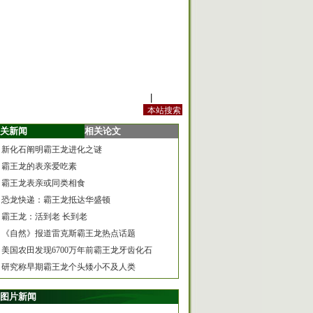
站内规定
|
手机版
关新闻
相关论文
新化石阐明霸王龙进化之谜
霸王龙的表亲爱吃素
霸王龙表亲或同类相食
恐龙快递：霸王龙抵达华盛顿
霸王龙：活到老 长到老
《自然》报道雷克斯霸王龙热点话题
美国农田发现6700万年前霸王龙牙齿化石
研究称早期霸王龙个头矮小不及人类
图片新闻