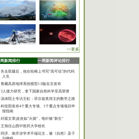
>>更多
周新闻排行
一周新闻评论排行
失去双腿后，他在轮椅上书写“高可信”的代码
人生
青藏高原地球系统模型1.0版在京发布
3人接力研究，拿下国家自然科学至高荣誉
汤涛院士专访王虹：菲尔兹奖得主的数学之路
科技部发布4个重大专项、1个重点专项项目申
报指南
封面文章|皮炎如“火烧”，电针焕“新生”
王旭任山西中医药大学校长
同济、南开涉学术不端论文，被《自然》及子
刊撤稿