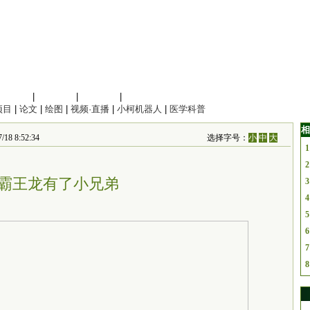
信息科学
|
地球科学
|
数理科学
|
管理综合
项目
|
论文
|
绘图
|
视频·直播
|
小柯机器人
|
医学科普
相
8 8:52:34
选择字号：
小
中
大
1
2
霸王龙有了小兄弟
3
4
5
6
7
8