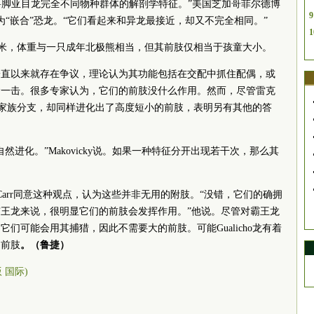
到属于兽脚亚目龙完全不同物种群体的解剖学特征。”美国芝加哥菲尔德博
9
因此称其为“嵌合”恐龙。“它们看起来和异龙最接近，却又不完全相同。”
1
长七八米，体重与一只成年北极熊相当，但其前肢仅相当于孩童大小。
一直以来就存在争议，理论认为其功能包括在交配中抓住配偶，或
命一击。很多专家认为，它们的前肢没什么作用。然而，尽管雷克
的恐龙家族分支，却同样进化出了高度短小的前肢，表明另有其他的答
然进化。”Makovicky说。如果一种特征分开出现若干次，那么其
 Carr同意这种观点，认为这些并非无用的附肢。“没错，它们的确拥
王龙来说，很明显它们的前肢会发挥作用。”他说。尽管对霸王龙
们可能会用其捕猎，因此不需要大的前肢。可能Gualicho龙有着
的前肢
。（鲁捷）
版 国际)