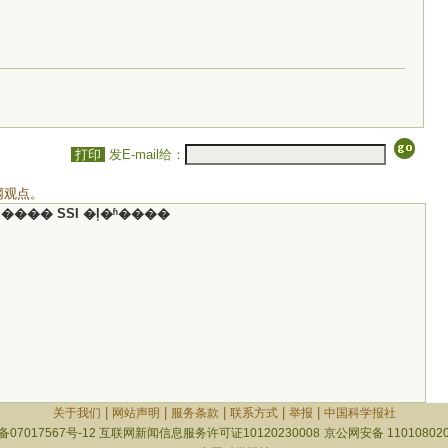
打印
发E-mail给：
网观点。
���� SSI �ļ�ʱ����
|
|
|
|
|
关于我们
网站声明
服务条款
联系方式
举报
中国科学报社
备07017567号-12
互联网新闻信息服务许可证10120230008
京公网安备 110108020