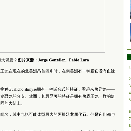
一
要大臂膀？
图片来源：Jorge González、Pablo Lara
1
斯霸王龙在现在的北美洲昂首阔步时，在南美洲有一种跟它没有血缘
2
3
ualicho shinyae拥有一种嵌合式的特征，看起来像异龙——
4
肉食恐龙的分支。然而，其最显著的特征是拥有像霸王龙一样的短
5
不同的大陆上。
6
而闻名，其中包括可能体型最大的阿根廷龙属化石。但是它们都与
7
8