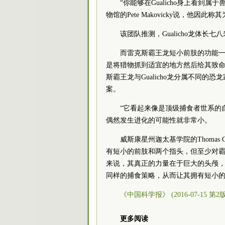
“你能够在Gualicho身上看
物馆的Pete Makovicky说，他
该团队推测，Gualicho龙体
而雷克斯霸王龙短小前肢的功能
是将猎物抓到适宜的地方然后给其致
斯霸王龙与Gualicho龙分属不同
案。
“它看起来像是顶级捕食者世系的自
偶然发生进化的可能性就非常小。
威斯康星州迦太基学院的Thomas
有短小的前肢和两个指头，但至少对霸
来说，其真正的力量在于巨大的头颅，它
同样的捕食策略，从而让其拥有短小
《中国科学报》 (2016-07-15 第2
更多阅读