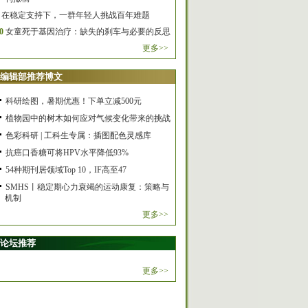
在稳定支持下，一群年轻人挑战百年难题
0
女童死于基因治疗：缺失的刹车与必要的反思
更多>>
编辑部推荐博文
科研绘图，暑期优惠！下单立减500元
植物园中的树木如何应对气候变化带来的挑战
色彩科研 | 工科生专属：插图配色灵感库
抗癌口香糖可将HPV水平降低93%
54种期刊居领域Top 10，IF高至47
SMHS丨稳定期心力衰竭的运动康复：策略与
机制
更多>>
论坛推荐
更多>>