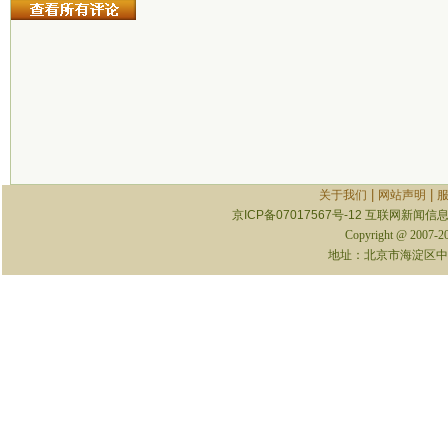
|
|
关于我们
网站声明
京ICP备07017567号-12
互联网新闻信息服
Copyright @ 2007-
地址：北京市海淀区中关村