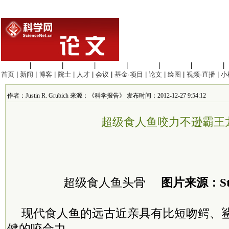
生命科学
|
医学科学
|
化学科学
|
工程材料
|
信息科学
|
地球科学
|
数理科学
|
首页
|
新闻
|
博客
|
院士
|
人才
|
会议
|
基金·项目
|
论文
|
绘图
|
视频·直播
|
小
作者：Justin R. Grubich 来源：《科学报告》 发布时间：2012-12-27 9:54:12
超级食人鱼咬力不逊霸王
超级食人鱼头骨
图片来源：Stev
现代食人鱼的远古近亲具有比短吻鳄、
健的咬合力。