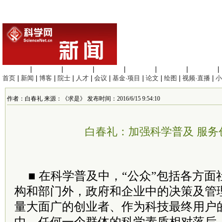
生命科学
|
医学科学
|
化学科学
|
工程材料
|
信息科学
|
地球科学
|
数理科学
|
首页
|
新闻
|
博客
|
院士
|
人才
|
会议
|
基金·项目
|
论文
|
绘图
|
视频·直播
|
小
作者：白春礼 来源：《求是》 发布时间：2016/6/15 9:54:10
白春礼：加强科学普及 服务
■ 在科学普及中，“公众”包括各方
构和部门外，政府和企业中的决策及管
量大面广的创业者、作为科技最终用户