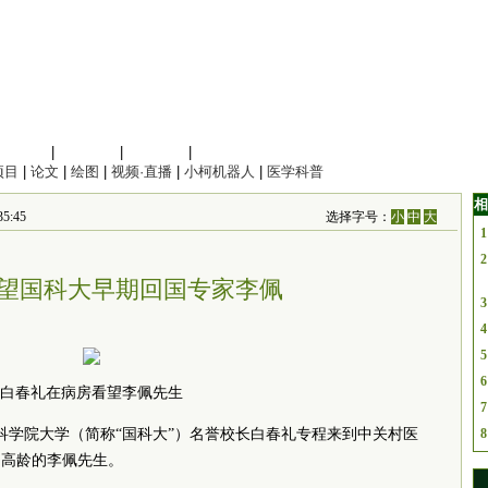
信息科学
|
地球科学
|
数理科学
|
管理综合
项目
|
论文
|
绘图
|
视频·直播
|
小柯机器人
|
医学科普
相
:45
选择字号：
小
中
大
1
2
望国科大早期回国专家李佩
3
4
5
6
白春礼在病房看望李佩先生
7
国科学院大学（简称“国科大”）名誉校长白春礼专程来到中关村医
8
岁高龄的李佩先生。