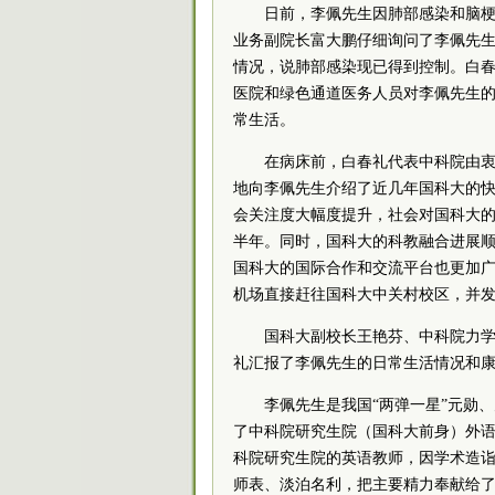
日前，李佩先生因肺部感染和脑
业务副院长富大鹏仔细询问了李佩先
情况，说肺部感染现已得到控制。白
医院和绿色通道医务人员对李佩先生
常生活。
在病床前，白春礼代表中科院由
地向李佩先生介绍了近几年国科大的快
会关注度大幅度提升，社会对国科大
半年。同时，国科大的科教融合进展顺
国科大的国际合作和交流平台也更加广
机场直接赶往国科大中关村校区，并
国科大副校长王艳芬、中科院力
礼汇报了李佩先生的日常生活情况和
李佩先生是我国“两弹一星”元勋
了中科院研究生院（国科大前身）外
科院研究生院的英语教师，因学术造诣
师表、淡泊名利，把主要精力奉献给