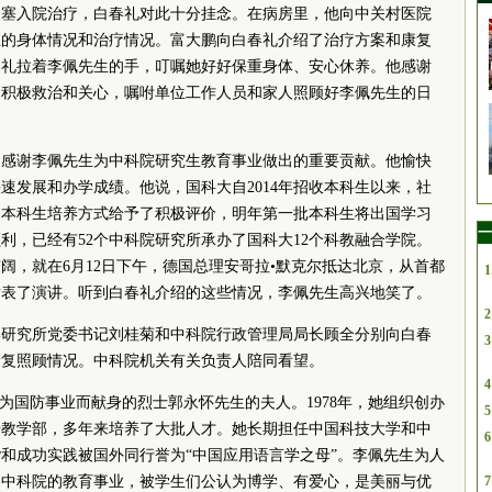
梗塞入院治疗，白春礼对此十分挂念。在病房里，他向中关村医院
生的身体情况和治疗情况。富大鹏向白春礼介绍了治疗方案和康复
春礼拉着李佩先生的手，叮嘱她好好保重身体、安心休养。他感谢
的积极救治和关心，嘱咐单位工作人员和家人照顾好李佩先生的日
衷感谢李佩先生为中科院研究生教育事业做出的重要贡献。他愉快
速发展和办学成绩。他说，国科大自2014年招收本科生以来，社
的本科生培养方式给予了积极评价，明年第一批本科生将出国学习
一
利，已经有52个中科院研究所承办了国科大12个科教融合学院。
阔，就在6月12日下午，德国总理安哥拉•默克尔抵达北京，从首都
1
发表了演讲。听到白春礼介绍的这些情况，李佩先生高兴地笑了。
2
学研究所党委书记刘桂菊和中科院行政管理局局长顾全分别向白春
3
康复照顾情况。中科院机关有关负责人陪同看望。
4
、为国防事业而献身的烈士郭永怀先生的夫人。1978年，她组织创办
5
语教学部，多年来培养了大批人才。她长期担任中国科技大学和中
6
和成功实践被国外同行誉为“中国应用语言学之母”。李佩先生为人
了中科院的教育事业，被学生们公认为博学、有爱心，是美丽与优
7