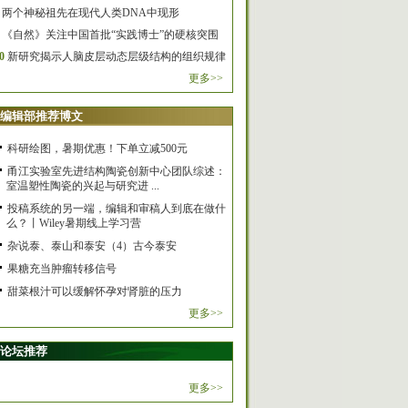
两个神秘祖先在现代人类DNA中现形
《自然》关注中国首批“实践博士”的硬核突围
0
新研究揭示人脑皮层动态层级结构的组织规律
更多>>
编辑部推荐博文
科研绘图，暑期优惠！下单立减500元
甬江实验室先进结构陶瓷创新中心团队综述：
室温塑性陶瓷的兴起与研究进 ...
投稿系统的另一端，编辑和审稿人到底在做什
么？丨Wiley暑期线上学习营
杂说泰、泰山和泰安（4）古今泰安
果糖充当肿瘤转移信号
甜菜根汁可以缓解怀孕对肾脏的压力
更多>>
论坛推荐
更多>>