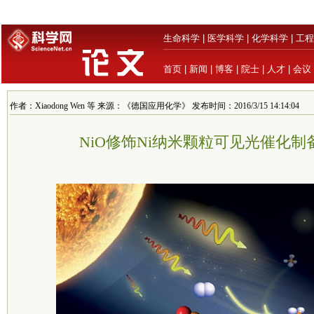
生命科学
|
医学科学
|
化学科学
|
工程
首页
|
新闻
|
博客
|
院士
|
人才
|
会议
作者：Xiaodong Wen 等 来源：《德国应用化学》 发布时间：2016/3/15 14:14:04
NiO修饰Ni纳米颗粒可见光催化制