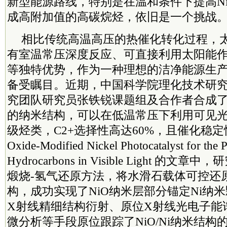
新型能源路线，特别是在温和条件下提高N
成高附加值的高碳烷烃，依旧是一个挑战
相比传统高温高压的热催化转化过程，
有室温常压深度反应、可直接利用太阳能
等独特优势，作为一种理想的洁净能源生
备受瞩目。近期，中国科学院理化技术研
究团队研究员张铁锐课题组及合作者合成了部
的纳米结构，可以在低温常压下利用可见光
级烃类，C2+选择性高达60%，且催化稳
Oxide-Modified Nickel Photocatalyst for the 
Hydrocarbons in Visible Light 的
煅烧-氢气还原方法，将水滑石载体可控还原为
构，成功实现了NiO纳米层部分锚定Ni纳
X射线精细结构衍射、原位X射线光电子能
微分析等手段原位跟踪了NiO/Ni纳米结构