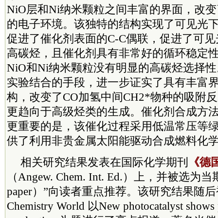
NiO层和Ni纳米颗粒之间丰富的界面，改变了
的电子环境。该独特的结构实现了可见光下
促进了催化剂表面的C-C偶联，促进了可见
高碳烃，且催化剂具有非常好的循环稳定
NiO和Ni纳米颗粒没有明显的高碳烃选择
实验结合的手段，进一步证实了具有丰富界面
构，改变了CO加氢中间CH2*物种的吸附
更趋向于高级烃类的生成。催化剂合成方
更重要的是，该催化过程采用低温常压等
供了利用非贵金属太阳能驱动合成燃料化
相关研究结果发表在国际化学期刊
《德
（Angew. Chem. Int. Ed.）上，并被选为
paper）”向读者重点推荐。该研究结果随
Chemistry World 以New photocatalyst shows p