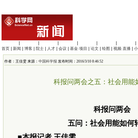
生命科学
|
医学科学
|
化学科学
|
工程材料
|
信息科学
|
地球科学
|
数理科学
|
首页
|
新闻
|
博客
|
院士
|
人才
|
会议
|
基金·项目
|
论文
|
绘图
|
视频·直播
|
小
作者：王佳雯 来源：
中国科学报
发布时间：2016/3/10 8:46:52
科报问两会之五：社会用能
科报问两会
五问：社会用能如何
■本报记者 王佳雯