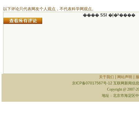
以下评论只代表网友个人观点，不代表科学网观点。
���� SSI �ļ�ʱ����
|
|
关于我们
网站声明
京ICP备07017567号-12
互联网新闻信息服
Copyright @ 2007-
地址：北京市海淀区中关村