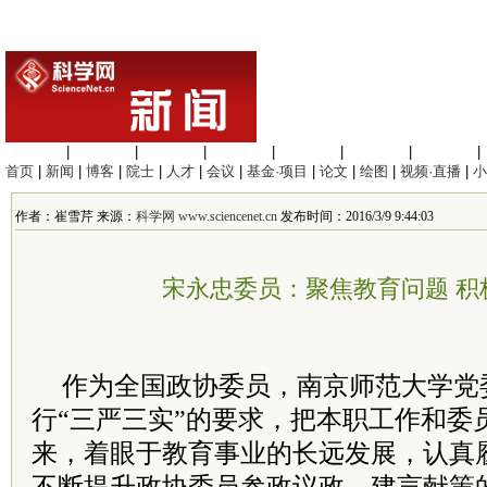
生命科学
|
医学科学
|
化学科学
|
工程材料
|
信息科学
|
地球科学
|
数理科学
|
首页
|
新闻
|
博客
|
院士
|
人才
|
会议
|
基金·项目
|
论文
|
绘图
|
视频·直播
|
小
作者：崔雪芹 来源：
科学网 www.sciencenet.cn
发布时间：2016/3/9 9:44:03
宋永忠委员：聚焦教育问题 积
作为全国政协委员，南京师范大学党
行“三严三实”的要求，把本职工作和委
来，着眼于教育事业的长远发展，认真