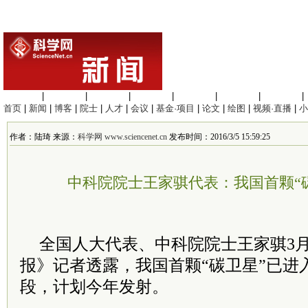
生命科学
|
医学科学
|
化学科学
|
工程材料
|
信息科学
|
地球科学
|
数理科学
|
首页
|
新闻
|
博客
|
院士
|
人才
|
会议
|
基金·项目
|
论文
|
绘图
|
视频·直播
|
小
作者：陆琦 来源：
科学网 www.sciencenet.cn
发布时间：2016/3/5 15:59:25
中科院院士王家骐代表：我国首颗“
全国人大代表、中科院院士王家骐3
报》记者透露，我国首颗“碳卫星”已进
段，计划今年发射。