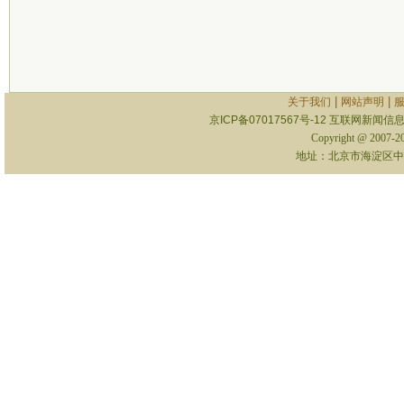
|
|
关于我们
网站声明
京ICP备07017567号-12
互联网新闻信息服
Copyright @ 2007-
地址：北京市海淀区中关村