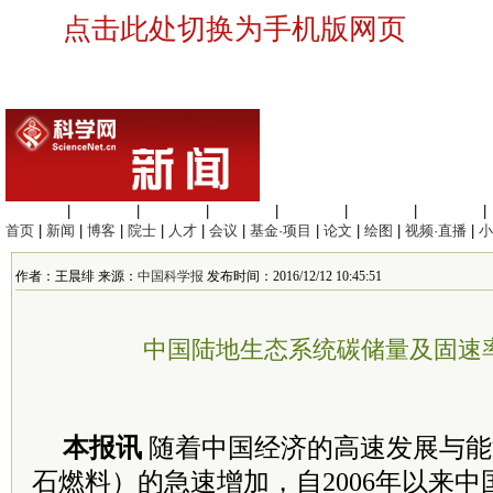
点击此处切换为手机版网页
生命科学
|
医学科学
|
化学科学
|
工程材料
|
信息科学
|
地球科学
|
数理科学
|
首页
|
新闻
|
博客
|
院士
|
人才
|
会议
|
基金·项目
|
论文
|
绘图
|
视频·直播
|
小
作者：王晨绯 来源：
中国科学报
发布时间：2016/12/12 10:45:51
中国陆地生态系统碳储量及固速
本报讯
随着中国经济的高速发展与能
石燃料）的急速增加，自2006年以来中