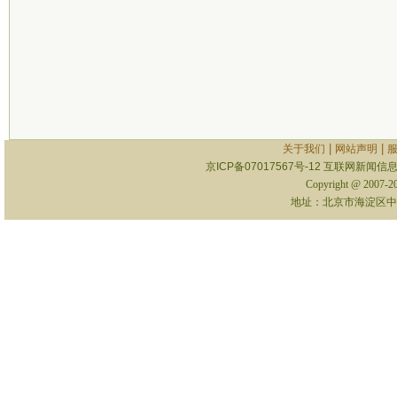
|
|
关于我们
网站声明
京ICP备07017567号-12
互联网新闻信息服
Copyright @ 2007-
地址：北京市海淀区中关村