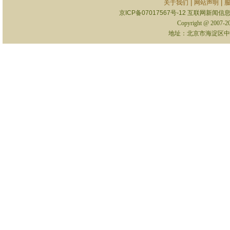
|
|
关于我们
网站声明
京ICP备07017567号-12
互联网新闻信息服
Copyright @ 2007-
地址：北京市海淀区中关村